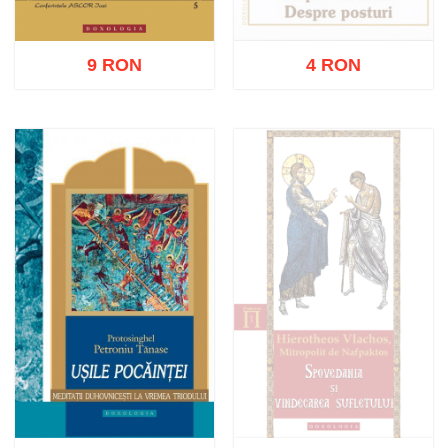
9 RON
4 RON
Stoc epuizat
Adaugă în coș
Wishlist