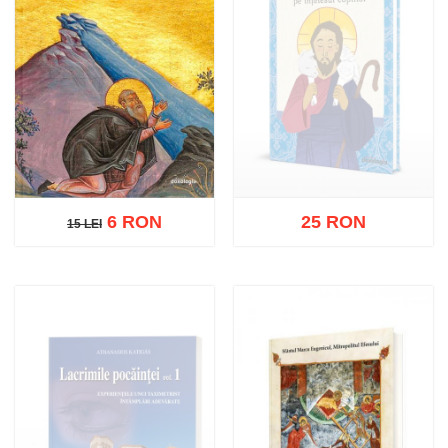
6 RON
25 RON
15 LEI
15 LEI
Stoc epuizat
Adaugă în coș
Wishlist