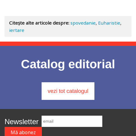
Stoc epuizat
Adaugă în coș
Wishlist
Citește alte articole despre:
spovedanie
,
Euharistie
,
iertare
Catalog editorial
vezi tot catalogul
Newsletter