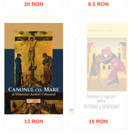
20 RON
6.5 RON
Stoc epuizat
Adaugă în coș
Wishlist
13 RON
15 RON