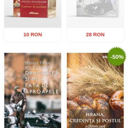
10 RON
28 RON
-50%
Stoc epuizat
Adaugă în coș
Wishlist