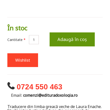
În stoc
Adaugă în coș
Cantitate
*
Wishlist
0724 550 463
Email:
comenzi@edituradoxologia.ro
Traducere din limba greacă veche de Laura Enache.