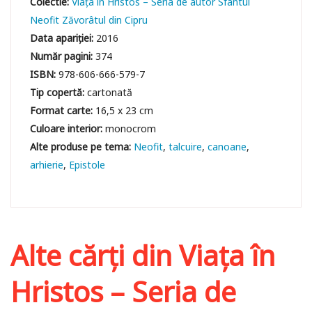
Colectie:
Viața în Hristos – Seria de autor Sfântul
Neofit Zăvorâtul din Cipru
Data apariției:
2016
Număr pagini:
374
ISBN:
978-606-666-579-7
Tip copertă:
cartonată
Format carte:
16,5 x 23 cm
Culoare interior:
monocrom
Neofit
talcuire
canoane
arhierie
Epistole
Alte cărți din
Viața în
Hristos – Seria de