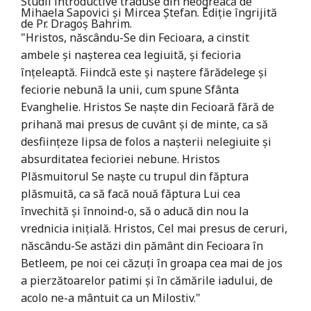
Studii introductive traduse din neogreacă de
Mihaela Sapovici și Mircea Ștefan. Ediție îngrijită
de Pr. Dragoș Bahrim.
"Hristos, născându-Se din Fecioara, a cinstit
ambele şi naşterea cea legiuită, şi fecioria
înţeleaptă. Fiindcă este şi naştere fărădelege şi
feciorie nebună la unii, cum spune Sfânta
Evanghelie. Hristos Se naşte din Fecioară fără de
prihană mai presus de cuvânt şi de minte, ca să
desfiinţeze lipsa de folos a naşterii nelegiuite şi
absurditatea fecioriei nebune. Hristos
Plăsmuitorul Se naşte cu trupul din făptura
plăsmuită, ca să facă nouă făptura Lui cea
învechită şi înnoind-o, să o aducă din nou la
vrednicia iniţială. Hristos, Cel mai presus de ceruri,
născându-Se astăzi din pământ din Fecioara în
Betleem, pe noi cei căzuţi în groapa cea mai de jos
a pierzătoarelor patimi şi în cămările iadului, de
acolo ne-a mântuit ca un Milostiv."