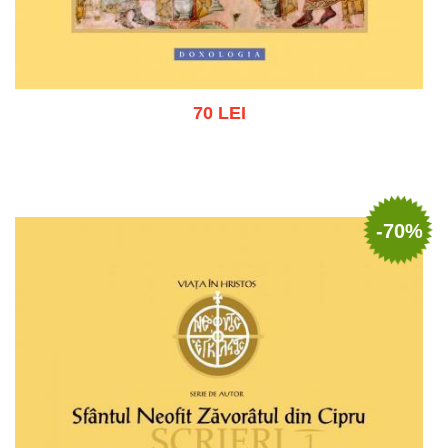
70 LEI
Adaugă în coș
Wishlist
-70%