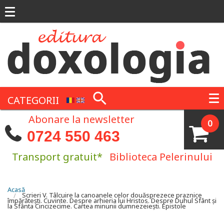
Mergi la conţinutul principal
CATEGORII
Abonare la newsletter
0
0724 550 463
Transport gratuit*
Biblioteca Pelerinului
Eşti aici
Acasă
Scrieri V. Tâlcuire la canoanele celor douăsprezece praznice
împărătești. Cuvinte. Despre arhieria lui Hristos. Despre Duhul Sfânt și
la Sfânta Cincizecime. Cartea minunii dumnezeiești. Epistole