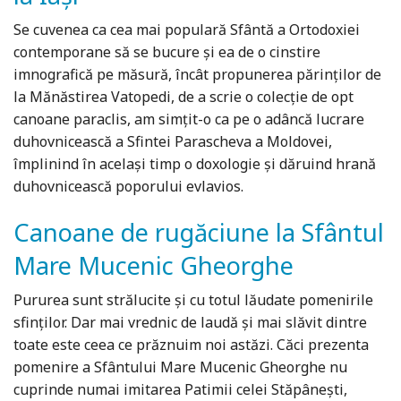
Se cuvenea ca cea mai populară Sfântă a Ortodoxiei
contemporane să se bucure și ea de o cinstire
imnografică pe măsură, încât propunerea părinților de
la Mănăstirea Vatopedi, de a scrie o colecție de opt
canoane paraclis, am simțit-o ca pe o adâncă lucrare
duhovnicească a Sfintei Parascheva a Moldovei,
împlinind în același timp o doxologie și dăruind hrană
duhovnicească poporului evlavios.
Canoane de rugăciune la Sfântul
Mare Mucenic Gheorghe
Pururea sunt strălucite și cu totul lăudate pomenirile
sfinților. Dar mai vrednic de laudă și mai slăvit dintre
toate este ceea ce prăznuim noi astăzi. Căci prezenta
pomenire a Sfântului Mare Mucenic Gheorghe nu
cuprinde numai imitarea Patimii celei Stăpânești,