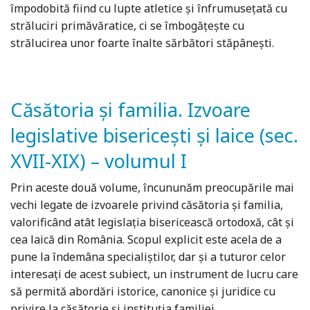
împodobită fiind cu lupte atletice și înfrumusețată cu
străluciri primăvăratice, ci se îmbogățește cu
strălucirea unor foarte înalte sărbători stăpânești.
Căsătoria şi familia. Izvoare
legislative bisericeşti şi laice (sec.
XVII-XIX) – volumul I
Prin aceste două volume, încununăm preocupările mai
vechi legate de izvoarele privind căsătoria şi familia,
valorificând atât legislația bisericească ortodoxă, cât şi
cea laică din România. Scopul explicit este acela de a
pune la îndemâna specialiștilor, dar și a tuturor celor
interesați de acest subiect, un instrument de lucru care
să permită abordări istorice, canonice și juridice cu
privire la căsătorie și instituția familiei.