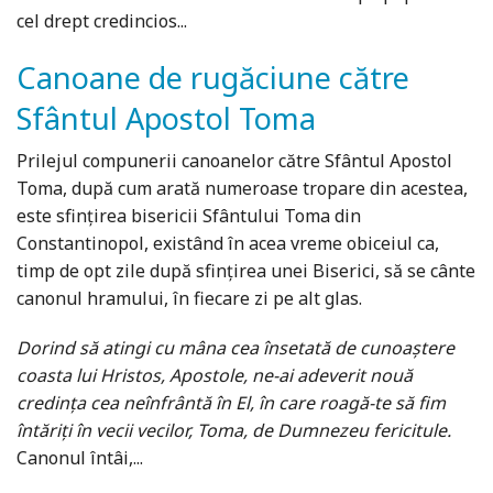
cel drept credincios...
Canoane de rugăciune către
Sfântul Apostol Toma
Prilejul compunerii canoanelor către Sfântul Apostol
Toma, după cum arată numeroase tropare din acestea,
este sfințirea bisericii Sfântului Toma din
Constantinopol, existând în acea vreme obiceiul ca,
timp de opt zile după sfințirea unei Biserici, să se cânte
canonul hramului, în fiecare zi pe alt glas.
Dorind să atingi cu mâna cea însetată de cunoaștere
coasta lui Hristos, Apostole, ne-ai adeverit nouă
credința cea neînfrântă în El, în care roagă-te să fim
întăriți în vecii vecilor, Toma, de Dumnezeu fericitule.
Canonul întâi,...