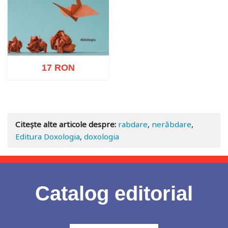
17 RON
Adaugă în coș
Wishlist
Citește alte articole despre:
rabdare
,
nerăbdare
,
Editura Doxologia
,
doxologia
Catalog editorial