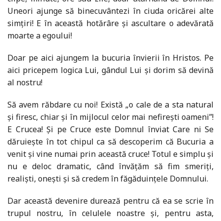
Uneori ajunge să binecuvântezi în ciuda oricărei alte
simțiri! E în această hotărâre și ascultare o adevărată
moarte a egoului!
Doar pe aici ajungem la bucuria învierii în Hristos. Pe
aici pricepem logica Lui, gândul Lui și dorim să devină
al nostru!
Să avem răbdare cu noi! Există „o cale de a sta natural
și firesc, chiar și în mijlocul celor mai nefirești oameni”!
E Crucea! Și pe Cruce este Domnul înviat Care ni Se
dăruiește în tot chipul ca să descoperim că Bucuria a
venit și vine numai prin această cruce! Totul e simplu și
nu e deloc dramatic, când învățăm să fim smeriți,
realiști, onești și să credem în făgăduințele Domnului.
Dar această devenire durează pentru că ea se scrie în
trupul nostru, în celulele noastre și, pentru asta,