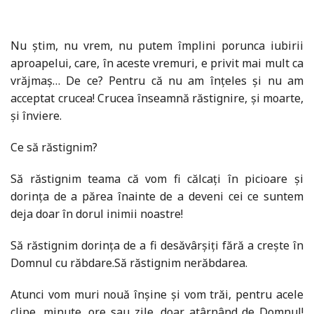
Nu știm, nu vrem, nu putem împlini porunca iubirii
aproapelui, care, în aceste vremuri, e privit mai mult ca
vrăjmaș… De ce? Pentru că nu am înțeles și nu am
acceptat crucea! Crucea înseamnă răstignire, și moarte,
și înviere.
Ce să răstignim?
Să răstignim teama că vom fi călcați în picioare și
dorința de a părea înainte de a deveni cei ce suntem
deja doar în dorul inimii noastre!
Să răstignim dorința de a fi desăvârșiți fără a crește în
Domnul cu răbdare.Să răstignim nerăbdarea.
Atunci vom muri nouă înșine și vom trăi, pentru acele
clipe, minute, ore sau zile, doar atârnând de Domnul!