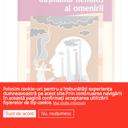
Folosim cookie-uri pentru a îmbunătăți experiența
dumneavoastră pe acest site.Prin continuarea navigării
în această pagină confirmați acceptarea utilizării
fișierelor de tip cookie.
Mai multe informații
Sunt de acord
Nu, mulțumesc