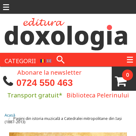
Mergi la conţinutul principal
CATEGORII
Abonare la newsletter
0
0724 550 463
Transport gratuit*
Biblioteca Pelerinului
Eşti aici
Acasă
Pagini din istoria muzicală a Catedralei mitropolitane din Iași
(1887-2013)