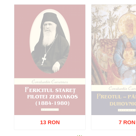
Adaugă în coș
Wishlist
13 RON
7 RON