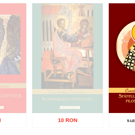
N
10 RON
5 LE
5 LE
zat
Stoc epuizat