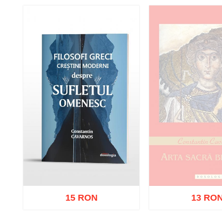
15 RON
13 RO
Stoc epui