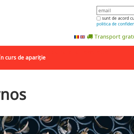
sunt de acord c
politica de confiden
Transport grat
Abonare la newsletter
În curs de apariție
rnos