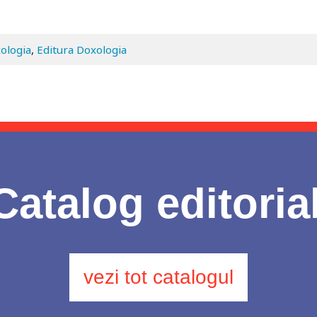
ologia
,
Editura Doxologia
Catalog editoria
vezi tot catalogul