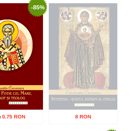
-85%
0.75 RON
8 RON
I
I