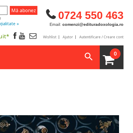
0724 550 463
u
țialitate »
Email:
comenzi@edituradoxologia.ro
uit*
Wishlist
Ajutor
Autentificare / Creare cont
0