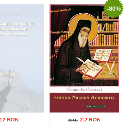
Stoc epuizat
-80%
ă în coș
Wishlist
12 RON
2.2 RON
11 LEI
11 LEI