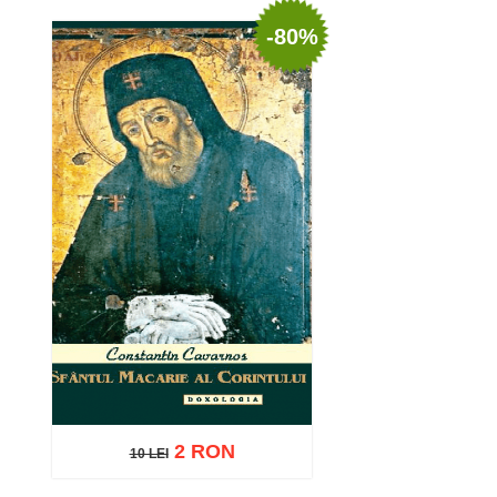
Stoc epuizat
Stoc epui
-80%
2 RON
10 LEI
10 LEI