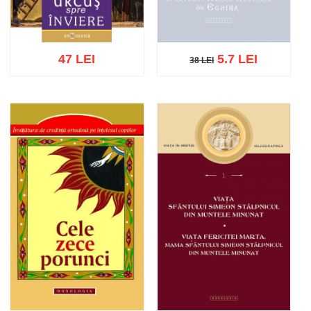
47 LEI
5.7 LEI
38 LEI
38 LEI
Stoc epuizat
Adaugă în coș
Wishlist