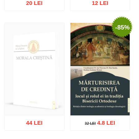
20 LEI
12 LEI
-85%
Stoc epuizat
Adaugă în coș
Wishlist
44 LEI
4.8 LEI
32 LEI
32 LEI