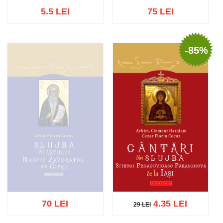
5.5 LEI
75 LEI
-85%
Adaugă în coș
Wishlist
Adaugă în coș
Wishlist
70 LEI
4.35 LEI
29 LEI
29 LEI