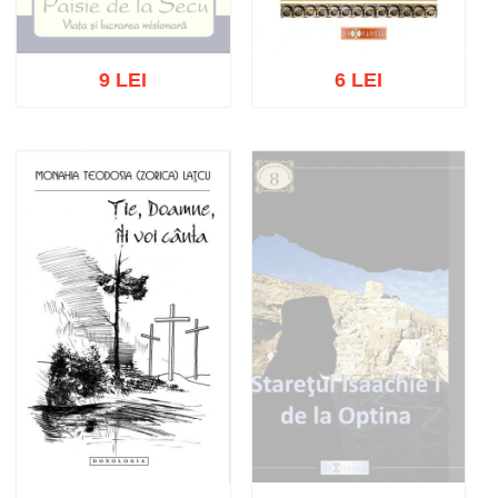
9 LEI
6 LEI
Stoc epuizat
Adaugă în coș
Wishlist