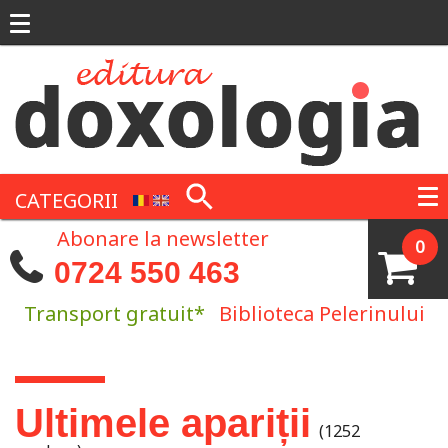
Mergi la conţinutul principal
CATEGORII
Abonare la newsletter
0
0724 550 463
Transport gratuit*
Biblioteca Pelerinului
Eşti aici
Ultimele apariții
(1252