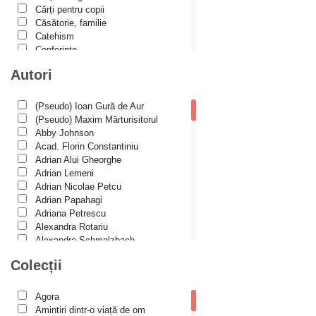
Cărți pentru copii
Căsătorie, familie
Catehism
Conferințe
Cuvinte duhovniceşti
Autori
Dicționare
Dogmatică
Filocalia
(Pseudo) Ioan Gură de Aur
International Orthodox Theological
(Pseudo) Maxim Mărturisitorul
Association
Abby Johnson
Istoria Bisericii
Acad. Florin Constantiniu
Lecturi motivaționale
Adrian Alui Gheorghe
Liturgică şi Pastorală
Adrian Lemeni
Muzică bisericească
Adrian Nicolae Petcu
Pateric
Adrian Papahagi
Patristică
Adriana Petrescu
Pelerinaje/Turism
Alexandra Rotariu
Poezie și proză creștină
Alexandra Schmalzbach
Predici/Omilii
Alexandru Creţu
Colecții
Psihoterapie ortodoxă
Alexandru Elian
Religie, știință, filosofie
Alexandru Huțanu
Sănătate/Stil de viaţă
Alexandru Lascarov-Moldovanu
Agora
Spiritualitate ortodoxă
Alexandru Mihăilă
Amintiri dintr-o viață de om