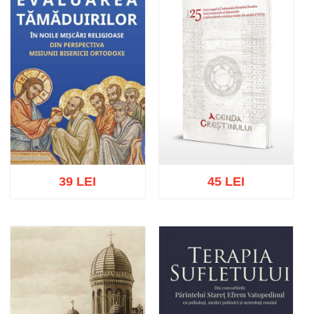
39 LEI
45 LEI
Stoc epuizat
Adaugă în coș
Wishlist