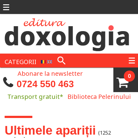
Mergi la conţinutul principal
CATEGORII
Abonare la newsletter
0
0724 550 463
Transport gratuit*
Biblioteca Pelerinului
Eşti aici
Ultimele apariții
(1252