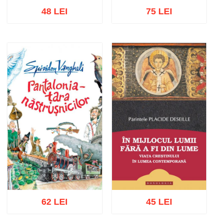
48 LEI
75 LEI
Stoc epuizat
Adaugă în coș
Wishlist
62 LEI
45 LEI