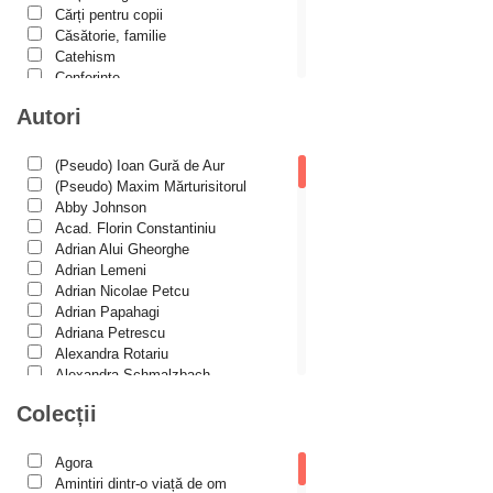
Cărți pentru copii
Căsătorie, familie
Catehism
Conferințe
Cuvinte duhovniceşti
Autori
Dicționare
Dogmatică
Filocalia
(Pseudo) Ioan Gură de Aur
International Orthodox Theological
(Pseudo) Maxim Mărturisitorul
Association
Abby Johnson
Istoria Bisericii
Acad. Florin Constantiniu
Lecturi motivaționale
Adrian Alui Gheorghe
Liturgică şi Pastorală
Adrian Lemeni
Muzică bisericească
Adrian Nicolae Petcu
Pateric
Adrian Papahagi
Patristică
Adriana Petrescu
Pelerinaje/Turism
Alexandra Rotariu
Poezie și proză creștină
Alexandra Schmalzbach
Predici/Omilii
Alexandru Creţu
Colecții
Psihoterapie ortodoxă
Alexandru Elian
Religie, știință, filosofie
Alexandru Huțanu
Sănătate/Stil de viaţă
Alexandru Lascarov-Moldovanu
Agora
Spiritualitate ortodoxă
Alexandru Mihăilă
Amintiri dintr-o viață de om