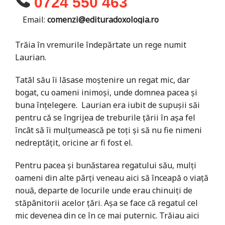
0724 550 463
Email:
comenzi@edituradoxologia.ro
Trăia în vremurile îndepărtate un rege numit
Laurian.
Tatăl său îi lăsase moştenire un regat mic, dar
bogat, cu oameni inimoşi, unde domnea pacea şi
buna înţelegere. Laurian era iubit de supuşii săi
pentru că se îngrijea de treburile ţării în aşa fel
încât să îi mulţumească pe toţi şi să nu fie nimeni
nedreptăţit, oricine ar fi fost el.
Pentru pacea şi bunăstarea regatului său, mulţi
oameni din alte părţi veneau aici să înceapă o viaţă
nouă, departe de locurile unde erau chinuiţi de
stăpânitorii acelor ţări. Aşa se face că regatul cel
mic devenea din ce în ce mai puternic. Trăiau aici