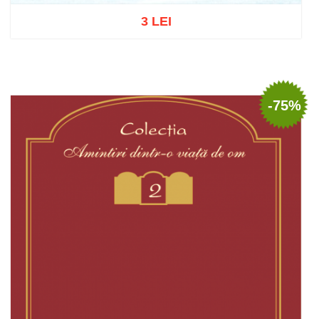
3 LEI
Stoc epuizat
-75%