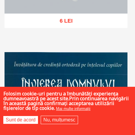
6 LEI
Stoc epuizat
Folosim cookie-uri pentru a îmbunătăți experiența
dumneavoastră pe acest site.Prin continuarea navigării
în această pagină confirmați acceptarea utilizării
fișierelor de tip cookie.
Mai multe informații
Sunt de acord
Nu, mulțumesc