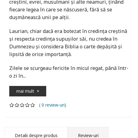
creştini, evrei, musulmani şi alte neamuri, ţinând
fiecare legea în care se născuseră, fără să se
duşmănească unii pe alţii.
Laurian, chiar dacă era botezat în credinţa creştină
şi respecta credinţa supuşilor săi, nu credea în
Dumnezeu şi considera Biblia o carte depăşită şi
lipsită de orice importanţă.
Zilele se scurgeau fericite în micul regat, până într-
o zi în...
mai mult
+
( 0 review-uri)
Detalii despre produs
Review-uri