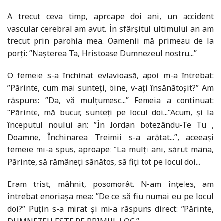
A trecut ceva timp, aproape doi ani, un accident
vascular cerebral am avut. În sfârșitul ultimului an am
trecut prin parohia mea. Oamenii mă primeau de la
porți: ”Nașterea Ta, Hristoase Dumnezeul nostru...”
O femeie s-a închinat evlavioasă, apoi m-a întrebat:
”Părinte, cum mai sunteți, bine, v-ați însănătoșit?” Am
răspuns: ”Da, vă mulțumesc...” Femeia a continuat:
”Părinte, mă bucur, sunteți pe locul doi...”Acum, și la
începutul noului an: ”În Iordan botezându-Te Tu ,
Doamne, Închinarea Treimii s-a arătat...”, aceeași
femeie mi-a spus, aproape: ”La mulți ani, sărut mâna,
Părinte, să rămâneți sănătos, să fiți tot pe locul doi...
Eram trist, mâhnit, posomorât. N-am înțeles, am
întrebat enoriașa mea: ”De ce să fiu numai eu pe locul
doi?” Puțin s-a mirat și mi-a răspuns direct: ”Părinte,