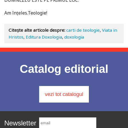
DUMNEZEU ESTE PE PRIMUL LOC.”
Am înțeles.Teologie!
Citește alte articole despre:
carti de teologie
,
Viata in
Hristos
,
Editura Doxologia
,
doxologia
Catalog editorial
vezi tot catalogul
Newsletter