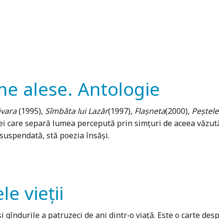
me alese. Antologie
ăvara
(1995),
Sîmbăta lui Lazăr
(1997),
Flașneta
(2000),
Peștele
ei care separă lumea percepută prin simțuri de aceea văzută; a
, suspendată, stă poezia însăși.
le vieţii
 şi gîndurile a patruzeci de ani dintr‑o viaţă. Este o carte d