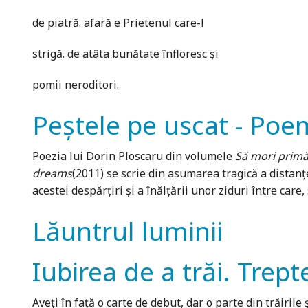
de piatră. afară e Prietenul care-l
strigă. de atâta bunătate înfloresc şi
pomii neroditori.
Peştele pe uscat - Poe
Poezia lui Dorin Ploscaru din volumele
Să mori prim
dreams
(2011) se scrie din asumarea tragică a distanț
acestei despărțiri și a înălțării unor ziduri între care
Lăuntrul luminii
Iubirea de a trăi. Trepte
Aveţi în faţă o carte de debut, dar o parte din trăirile