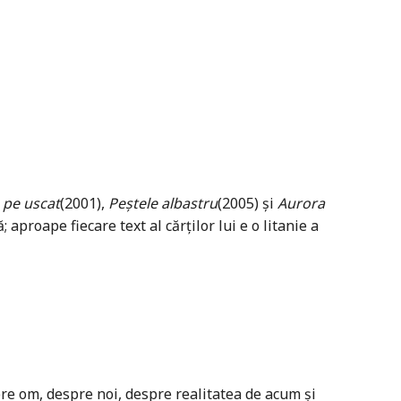
 pe uscat
(2001),
Peștele albastru
(2005) și
Aurora
proape fiecare text al cărților lui e o litanie a
espre om, despre noi, despre realitatea de acum şi