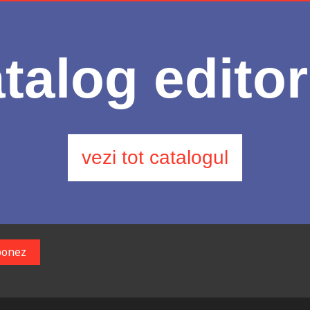
talog editor
vezi tot catalogul