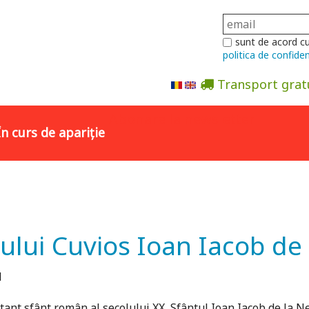
sunt de acord c
politica de confiden
Transport grat
Abonare la newsletter
În curs de apariție
tului Cuvios Ioan Iacob de
N
rtant sfânt român al secolului XX, Sfântul Ioan Iacob de la N