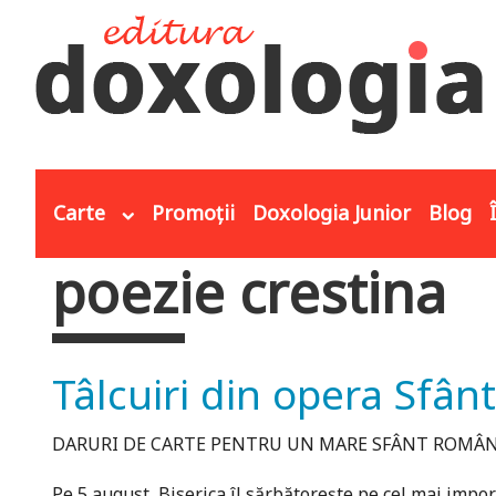
Mergi la conţinutul principal
Carte
Promoții
Doxologia Junior
Blog
poezie crestina
Eşti aici
Tâlcuiri din opera Sfân
DARURI DE CARTE PENTRU UN MARE SFÂNT ROMÂ
Pe 5 august, Biserica îl sărbătoreşte pe cel mai impo