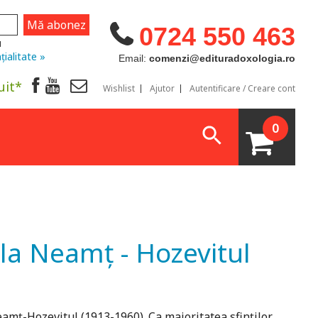
0724 550 463
u
țialitate »
Email:
comenzi@edituradoxologia.ro
uit*
Wishlist
Ajutor
Autentificare / Creare cont
0
 la Neamț - Hozevitul
eamţ-Hozevitul (1913-1960). Ca majoritatea sfinţilor