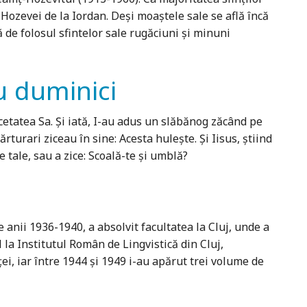
 Hozevei de la Iordan. Deşi moaştele sale se află încă
 de folosul sfintelor sale rugăciuni şi minuni
u duminici
 cetatea Sa. Şi iată, I-au adus un slăbănog zăcând pe
ărturari ziceau în sine: Acesta huleşte. Şi Iisus, ştiind
e tale, sau a zice: Scoală-te şi umblă?
 anii 1936-1940, a absolvit facultatea la Cluj, unde a
l la Institutul Român de Lingvis­tică din Cluj,
i, iar între 1944 și 1949 i-au apărut trei volume de