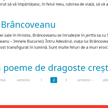
rut să vă împărtăşesc, în felul meu, iubirea de viaţă, să vă
ri Brâncoveanu
sale în Hristos, Brâncoveanu se înrudeşte în jertfa sa cu 
eanu – Imnele Bucuriei). Întru Adevărul, viaţa lui Brâncove
st transfigurat în lumină. Sunt multe feluri de a muri eroic şi 
ă poeme de dragoste creș
imul
‹ anterior
1
2
3
următor ›
ult