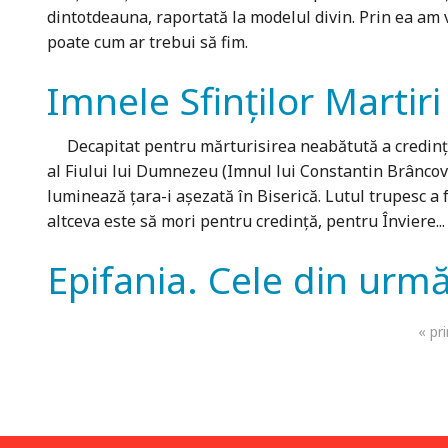
dintotdeauna, raportată la modelul divin. Prin ea am v
poate cum ar trebui să fim.
Imnele Sfinților Marti
Decapitat pentru mărturisirea neabătută a credinţei 
al Fiului lui Dumnezeu (Imnul lui Constantin Brâncov
luminează ţara-i aşezată în Biserică. Lutul trupesc a fo
altceva este să mori pentru credinţă, pentru Înviere...
Epifania. Cele din urm
Pagini
« pr