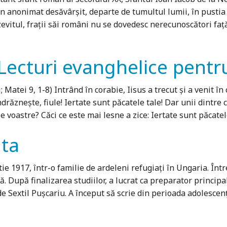
r-un anonimat desăvârşit, departe de tumultul lumii, în pustia
evitul, fraţii săi români nu se dovedesc nerecunoscători faţă
 Lecturi evanghelice pentr
Matei 9, 1-8) Intrând în corabie, Iisus a trecut şi a venit în
ndrăzneşte, fiule! Iertate sunt păcatele tale! Dar unii dintre c
ile voastre? Căci ce este mai lesne a zice: Iertate sunt păcatel
nta
e 1917, într-o familie de ardeleni refugiaţi în Ungaria. Între
ză. După finalizarea studiilor, a lucrat ca preparator principa
 Sextil Puşcariu. A început să scrie din perioada adolescențe