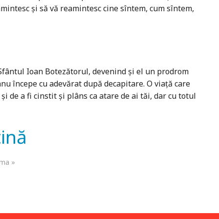
 amintesc şi să vă reamintesc cine sîntem, cum sîntem,
Sfântul Ioan Botezătorul, devenind şi el un prodrom
anu începe cu adevărat după decapitare. O viaţă care
de a fi cinstit şi plâns ca atare de ai tăi, dar cu totul
tină
ima »