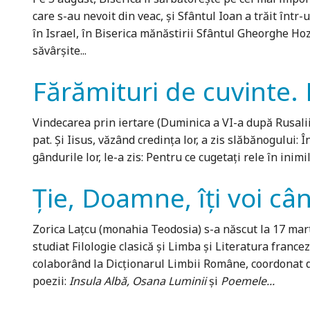
care s-au nevoit din veac, şi Sfântul Ioan a trăit înt
în Israel, în Biserica mănăstirii Sfântul Gheorghe Hoz
săvârşite...
Fărămituri de cuvinte.
Vindecarea prin iertare (Duminica a VI-a după Rusalii; 
pat. Şi Iisus, văzând credinţa lor, a zis slăbănogului: Î
gândurile lor, le-a zis: Pentru ce cugetaţi rele în inim
Ție, Doamne, îți voi câ
Zorica Laţcu (monahia Teodosia) s-a născut la 17 marti
studiat Filologie clasică şi Limba şi Lite­ratura france
colaborând la Dicţionarul Limbii Române, coordonat de
poezii:
Insula Albă, Osana Luminii
și
Poemele...