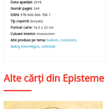
Data apariției:
2018
Număr pagini:
344
ISBN:
978-606-666-708-1
Tip copertă:
broșată
Format carte:
16,5 x 23 cm
Culoare interior:
monocrom
budism
crestinism
dialog interreligios
suferinţă
Alte cărți din
Episteme