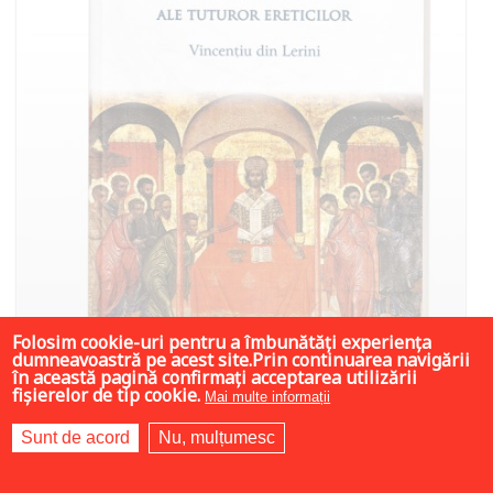
Folosim cookie-uri pentru a îmbunătăți experiența
dumneavoastră pe acest site.Prin continuarea navigării
în această pagină confirmați acceptarea utilizării
fișierelor de tip cookie.
Mai multe informații
Sunt de acord
Nu, mulțumesc
22 LEI