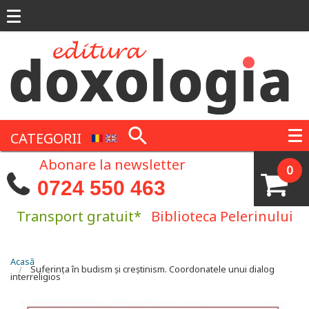
Mergi la conţinutul principal
CATEGORII
Abonare la newsletter
0
0724 550 463
Transport gratuit*
Biblioteca Pelerinului
Eşti aici
Acasă
Suferinţa în budism și creștinism. Coordonatele unui dialog
interreligios