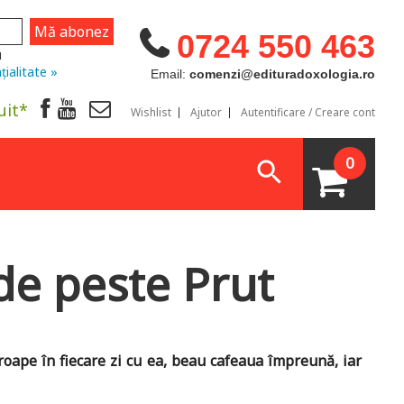
0724 550 463
u
țialitate »
Email:
comenzi@edituradoxologia.ro
uit*
Wishlist
Ajutor
Autentificare / Creare cont
0
 de peste Prut
proape în fiecare zi cu ea, beau cafeaua împreună, iar