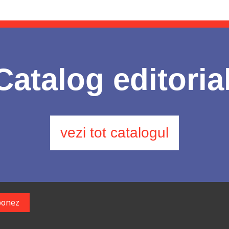
Catalog editoria
vezi tot catalogul