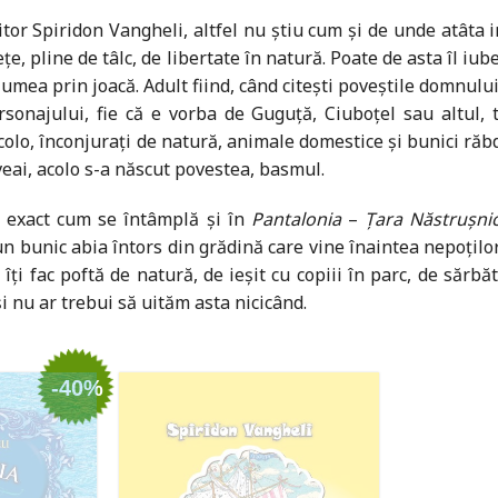
r Spiridon Vangheli, altfel nu știu cum și de unde atâta im
, pline de tâlc, de libertate în natură. Poate de asta îl iube
umea prin joacă. Adult fiind, când citești poveștile domnului 
rsonajului, fie că e vorba de Guguță, Ciuboțel sau altul
 Acolo, înconjurați de natură, animale domestice și bunici ră
veai, acolo s-a născut povestea, basmul.
i, exact cum se întâmplă și în
Pantalonia
–
Țara
Năstrușnic
n bunic abia întors din grădină care vine înaintea nepoților 
i fac poftă de natură, de ieșit cu copiii în parc, de sărbăt
și nu ar trebui să uităm asta nicicând.
-40%