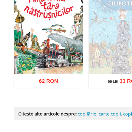
62 RON
33 R
55 LEI
55 LEI
Stoc epui
Adaugă în coș
Wishlist
Citește alte articole despre:
copilărie
,
carte copii
,
copi