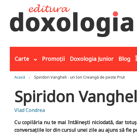
Mergi la conţinutul principal
Carte
Promoții
Doxologia Junior
Blog
Eşti aici
Acasă
Spiridon Vangheli - un Ion Creangă de peste Prut
Spiridon Vanghel
Vlad Condrea
Cu copilăria nu te mai întâlnești niciodată, dar totu
conversațiile lor din cursul unei zile au ajuns să fie p