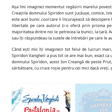
Așa îmi imaginez momentul regăsirii marelui povestito
Creațiile domnului Spiridon sunt jucăușe, comice, istețe
este acel bunic
cool
care îi încurajează să descopere l
libertate pe care autorul ți-o oferă prin prisma pe
majoritatea dintre noi le petrecea la bunici, la țară.
sau îți răspundeau la sutele de întrebări pe care le a
Când ești mic îți imaginezi tot felul de lucruri mar
Spiridon Vangheli a pus tot ce are mai bun, exact ca u
domnului Spiridon, acest Ion Creangă de peste Prut, îț
sărbătoare, cu cruce roșie pentru cei mici dacă vreți, 