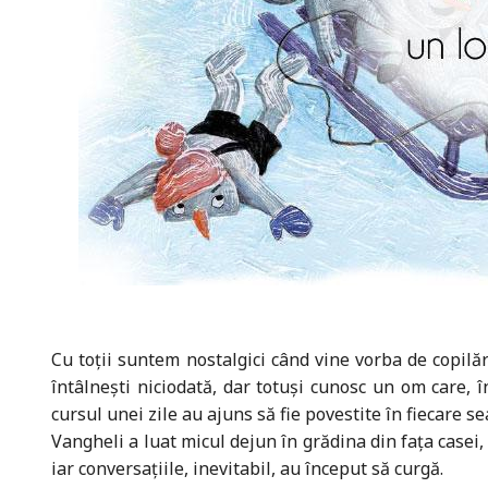
Cu toții suntem nostalgici când vine vorba de copilă
întâlnești niciodată, dar totuși cunosc un om care, î
cursul unei zile au ajuns să fie povestite în fiecare 
Vangheli a luat micul dejun în grădina din fața casei, 
iar conversațiile, inevitabil, au început să curgă.