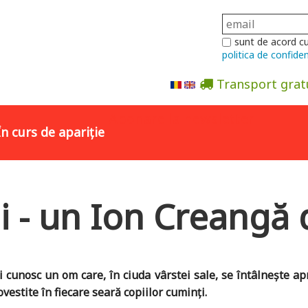
sunt de acord c
politica de confiden
Transport grat
Abonare la newsletter
În curs de apariție
i - un Ion Creangă
și cunosc un om care, în ciuda vârstei sale, se întâlnește a
ovestite în fiecare seară copiilor cuminți.