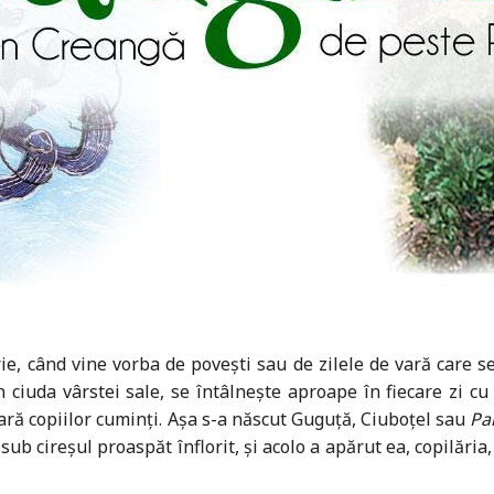
rie, când vine vorba de povești sau de zilele de vară care 
n ciuda vârstei sale, se întâlnește aproape în fiecare zi c
seară copiilor cuminți. Așa s-a născut Guguță, Ciuboțel sau
Pa
sub cireșul proaspăt înflorit, și acolo a apărut ea, copilăria,