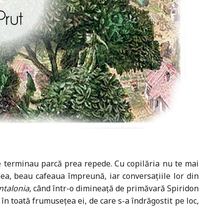
se terminau parcă prea repede. Cu copilăria nu te mai
u ea, beau cafeaua împreună, iar conversațiile lor din
ntalonia
, când într-o dimineață de primăvară Spiridon
 în toată frumusețea ei, de care s-a îndrăgostit pe loc,