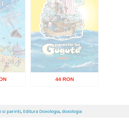
ON
44 RON
zat
Stoc epuizat
i si parinti
,
Editura Doxologia
,
doxologia