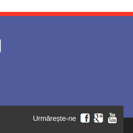
l
Urmărește-ne