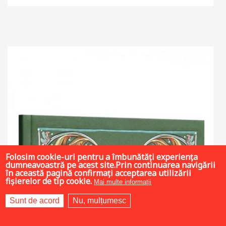
Adaugă în coș
Wishlist
Folosim cookie-uri pentru a îmbunătăți experiența
dumneavoastră pe acest site.Prin continuarea navigării
în această pagină confirmați acceptarea utilizării
fișierelor de tip cookie.
Mai multe informații
Sunt de acord
Nu, mulțumesc