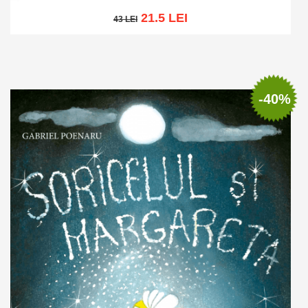
21.5 LEI
43 LEI
43 LEI
Adaugă în coș
Wishlist
-40%