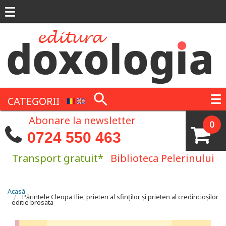
Mergi la conţinutul principal
CATEGORII
Abonare la newsletter
0
0724 550 463
Transport gratuit*
Biblioteca Pelerinului
Eşti aici
Acasă
Părintele Cleopa Ilie, prieten al sfinților și prieten al credincioșilor
- editie brosata