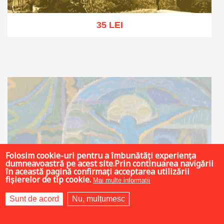
35 LEI
Adaugă în coș
Wishlist
Folosim cookie-uri pentru a îmbunătăți experiența
dumneavoastră pe acest site.Prin continuarea navigării
în această pagină confirmați acceptarea utilizării
fișierelor de tip cookie.
Mai multe informații
Sunt de acord
Nu, mulțumesc