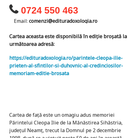
0724 550 463
Email:
comenzi@edituradoxologia.ro
Cartea aceasta este disponibilă în ediție broșată la
următoarea adresă:
https://edituradoxologia.ro/parintele-cleopa-ilie-
prieten-al-sfintilor-si-duhovnic-al-credinciosilor-
memoriam-editie-brosata
Cartea de față este un omagiu adus memoriei
Părintelui Cleopa Ilie de la Mănăstirea Sihăstria,
județul Neamț, trecut la Domnul pe 2 decembrie
1998, după ce a viețuit peste 50 de ani în această