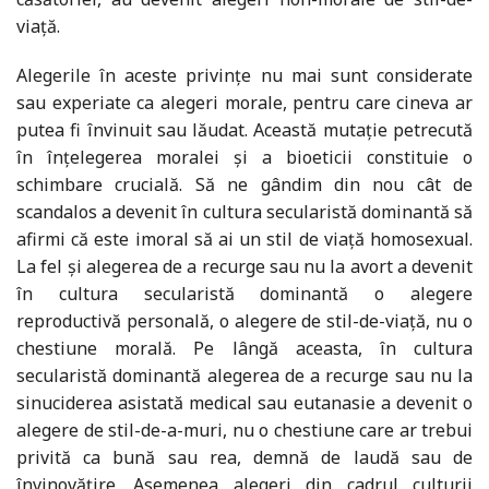
viață.
Alegerile în aceste privințe nu mai sunt considerate
sau experiate ca alegeri morale, pentru care cineva ar
putea fi învinuit sau lăudat. Această mutație petrecută
în înțelegerea moralei și a bioeticii constituie o
schimbare crucială. Să ne gândim din nou cât de
scandalos a devenit în cultura secularistă dominantă să
afirmi că este imoral să ai un stil de viață homosexual.
La fel și alegerea de a recurge sau nu la avort a devenit
în cultura secularistă dominantă o alegere
reproductivă personală, o alegere de stil-de-viață, nu o
chestiune morală. Pe lângă aceasta, în cultura
secularistă dominantă alegerea de a recurge sau nu la
sinuciderea asistată medical sau eutanasie a devenit o
alegere de stil-de-a-muri, nu o chestiune care ar trebui
privită ca bună sau rea, demnă de laudă sau de
învinovățire. Asemenea alegeri din cadrul culturii