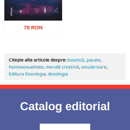
79 RON
Adaugă în coș
Wishlist
Citește alte articole despre:
bioetică
,
pacate
,
homosexualitate
,
morală creștină
,
secularizare
,
Editura Doxologia
,
doxologia
Catalog editorial