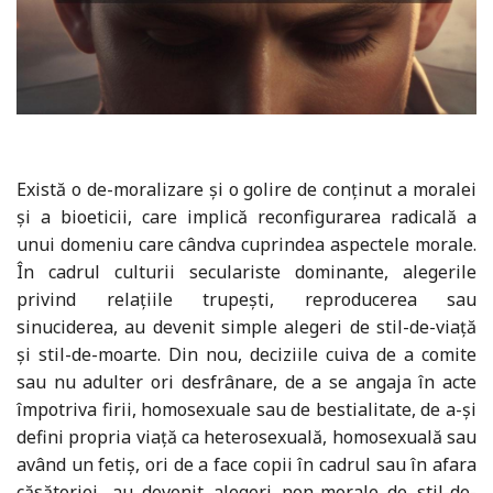
Există o de-moralizare și o golire de conținut a moralei
și a bioeticii, care implică reconfigurarea radicală a
unui domeniu care cândva cuprindea aspectele morale.
În cadrul culturii seculariste dominante, alegerile
privind relațiile trupești, reproducerea sau
sinuciderea, au devenit simple alegeri de stil-de-viață
și stil-de-moarte. Din nou, deciziile cuiva de a comite
sau nu adulter ori desfrânare, de a se angaja în acte
împotriva firii, homosexuale sau de bestialitate, de a-și
defini propria viață ca heterosexuală, homosexuală sau
având un fetiș, ori de a face copii în cadrul sau în afara
căsătoriei, au devenit alegeri non-morale de stil-de-