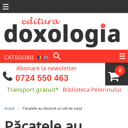
Mergi la conţinutul principal
CATEGORII
Abonare la newsletter
0
0724 550 463
Transport gratuit*
Biblioteca Pelerinului
Eşti aici
Acasă
Păcatele au devenit un stil de viață
Păcatele au