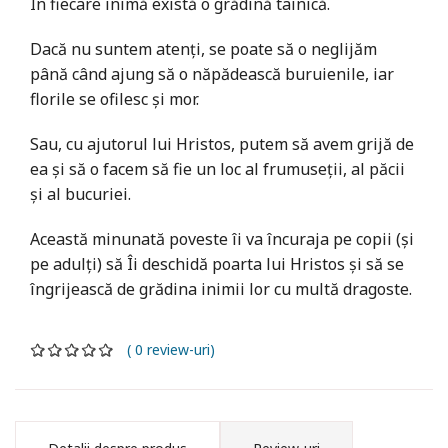
În fiecare inimă există o grădină tainică.
Dacă nu suntem atenți, se poate să o neglijăm
până când ajung să o năpădească buruienile, iar
florile se ofilesc și mor.
Sau, cu ajutorul lui Hristos, putem să avem grijă de
ea și să o facem să fie un loc al frumuseții, al păcii
și al bucuriei.
Această minunată poveste îi va încuraja pe copii (și
pe adulți) să Îi deschidă poarta lui Hristos și să se
îngrijească de grădina inimii lor cu multă dragoste.
( 0 review-uri)