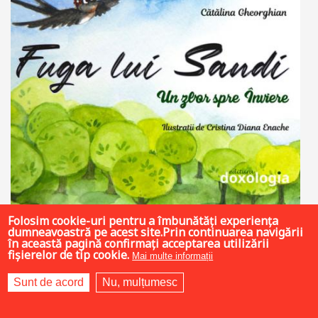
Folosim cookie-uri pentru a îmbunătăți experiența
dumneavoastră pe acest site.Prin continuarea navigării
21 LEI
în această pagină confirmați acceptarea utilizării
fișierelor de tip cookie.
Mai multe informații
Sunt de acord
Nu, mulțumesc
Adaugă în coș
Wishlist