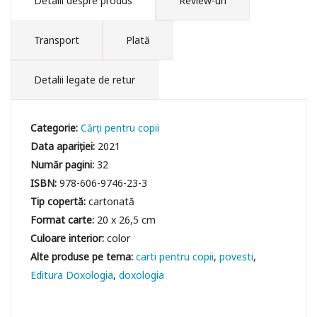
Detalii despre produs
Review-uri
Transport
Plată
Detalii legate de retur
Categorie:
Cărți pentru copii
Data apariției:
2021
Număr pagini:
32
ISBN:
978-606-9746-23-3
Tip copertă:
cartonată
Format carte:
20 x 26,5 cm
Culoare interior:
color
carti pentru copii
povesti
Editura Doxologia
doxologia