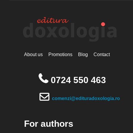
About us
Promotions
Blog
Contact
0724 550 463
comenzi@edituradoxologia.ro
For authors