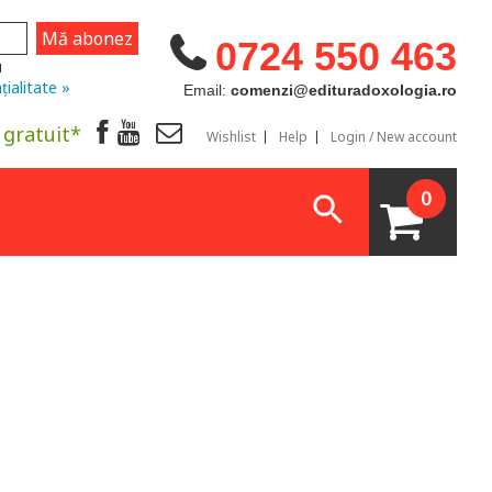
0724 550 463
u
țialitate »
Email:
comenzi@edituradoxologia.ro
 gratuit*
Wishlist
Help
Login / New account
0