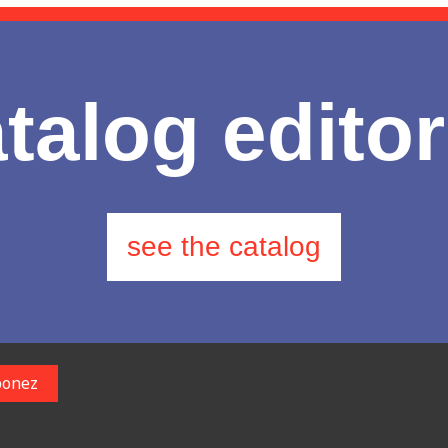
talog editor
see the catalog