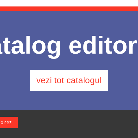
talog editor
vezi tot catalogul