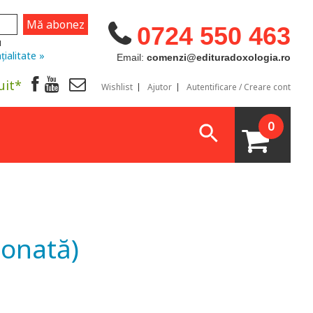
0724 550 463
u
țialitate »
Email:
comenzi@edituradoxologia.ro
uit*
Wishlist
Ajutor
Autentificare / Creare cont
0
tonată)