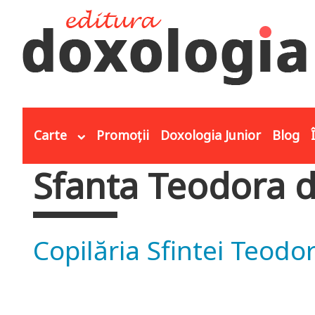
Mergi la conţinutul principal
Carte
Promoții
Doxologia Junior
Blog
Sfanta Teodora d
Eşti aici
Copilăria Sfintei Teodor