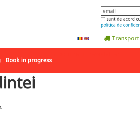
sunt de acord c
politica de confiden
Transport
Abonare la newsletter
g
Book in progress
dintei
.