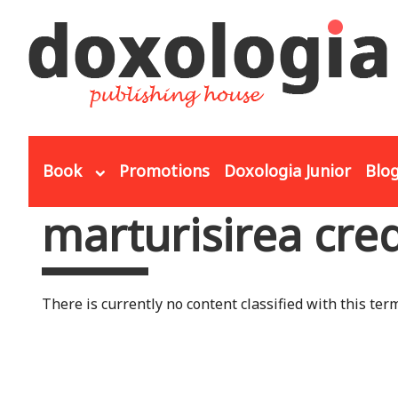
Skip to main content
Book
Promotions
Doxologia Junior
Blo
marturisirea cre
You are here
There is currently no content classified with this term