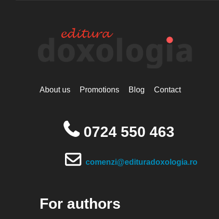
About us
Promotions
Blog
Contact
0724 550 463
comenzi@edituradoxologia.ro
For authors