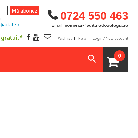
0724 550 463
u
țialitate »
Email:
comenzi@edituradoxologia.ro
 gratuit*
Wishlist
Help
Login / New account
0