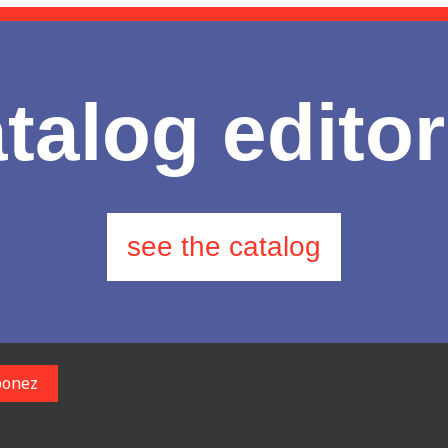
talog editor
see the catalog