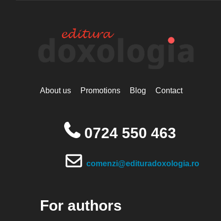
About us
Promotions
Blog
Contact
0724 550 463
comenzi@edituradoxologia.ro
For authors