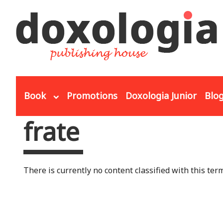
Skip to main content
Book
Promotions
Doxologia Junior
Blo
frate
You are here
There is currently no content classified with this term