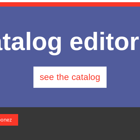
talog editor
see the catalog