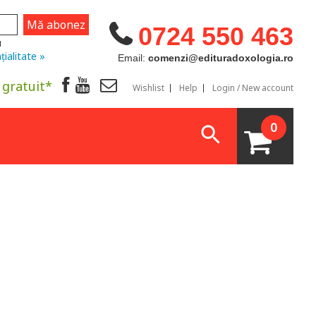
0724 550 463
u
țialitate »
Email:
comenzi@edituradoxologia.ro
 gratuit*
Wishlist
Help
Login / New account
0