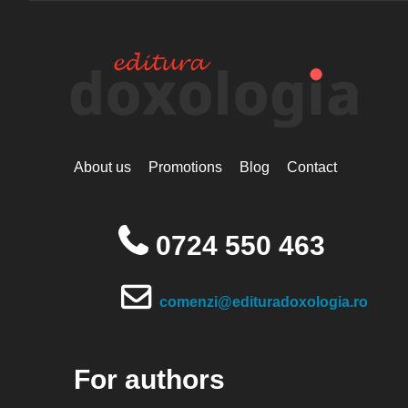
About us
Promotions
Blog
Contact
0724 550 463
comenzi@edituradoxologia.ro
For authors