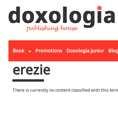
Skip to main content
Book
Promotions
Doxologia Junior
Blo
erezie
You are here
There is currently no content classified with this term