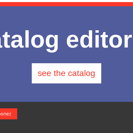
talog editor
see the catalog