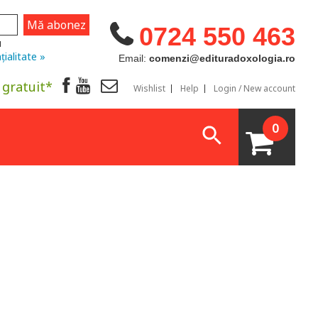
0724 550 463
u
țialitate »
Email:
comenzi@edituradoxologia.ro
 gratuit*
Wishlist
Help
Login / New account
0