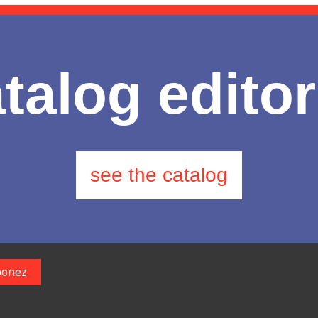
talog editor
see the catalog