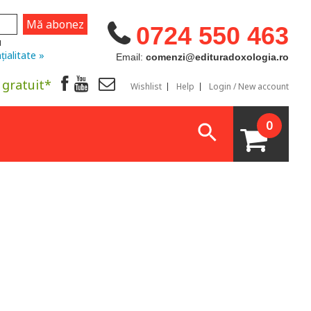
0724 550 463
u
țialitate »
Email:
comenzi@edituradoxologia.ro
 gratuit*
Wishlist
Help
Login / New account
0