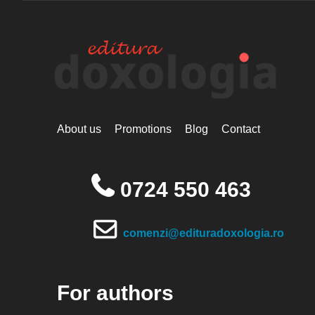
About us
Promotions
Blog
Contact
0724 550 463
comenzi@edituradoxologia.ro
For authors