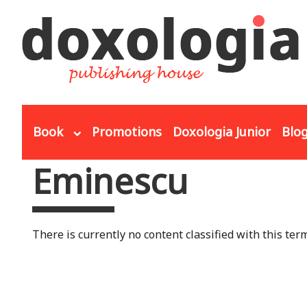
Skip to main content
Book
Promotions
Doxologia Junior
Blo
Eminescu
You are here
There is currently no content classified with this term