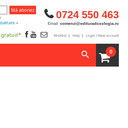
0724 550 463
u
țialitate »
Email:
comenzi@edituradoxologia.ro
 gratuit*
Wishlist
Help
Login / New account
0