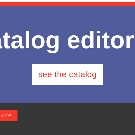
talog editor
see the catalog