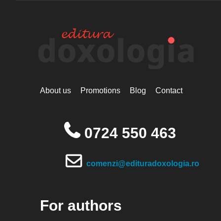
About us
Promotions
Blog
Contact
0724 550 463
comenzi@edituradoxologia.ro
For authors