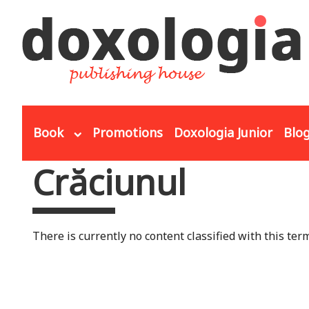
Skip to main content
Book
Promotions
Doxologia Junior
Blo
Crăciunul
You are here
There is currently no content classified with this term