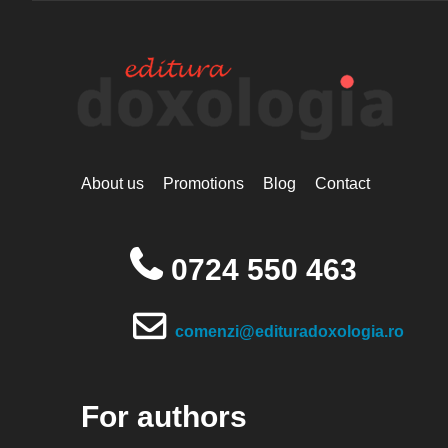
About us
Promotions
Blog
Contact
0724 550 463
comenzi@edituradoxologia.ro
For authors