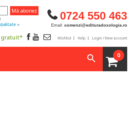
0724 550 463
u
țialitate »
Email:
comenzi@edituradoxologia.ro
 gratuit*
Wishlist
Help
Login / New account
0