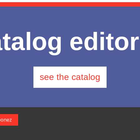
talog editor
see the catalog