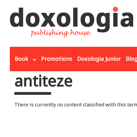
Skip to main content
Book
Promotions
Doxologia Junior
Blo
antiteze
You are here
There is currently no content classified with this term