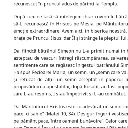
recunoscut în pruncul adus de părinți la Templu.
După cum ne lasă să înțelegem chiar cuvintele bătrân
să-L recunoască în Hristos pe Mesia, pe Mântuitorul
emoție extraordinare. Avem aici, în biserica noastră
brațe pe Pruncul Iisus, dar Îl și strânge la pieptul 
Da, fiindcă bătrânul Simeon nu L-a primit numai în braț
așteptau de veacuri întregi răscumpărarea, salvarea
sentimente care se regăsesc în gestul bătrânului Si
i-a spus Fecioarei Maria, un semn, un „semn care va s
și refuzat de alții; un semn acceptat în poporul l
propovăduirea apostolilor, după Rusalii, au fost popo
care L-au respins, I s-au împotrivit și L-au combătut.
Da, Mântuitorul Hristos este cu adevărat un semn con
pace, ci sabie” (Matei 10, 34). Desigur, îngerii vest
pe pământ pace, între oameni bunăvoire”. Celor care 