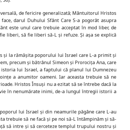
 36).
ersală, de fericire generalizată; Mântuitorul Hristos
-l face, darul Duhului Sfânt Care S-a pogorât asupra
fânt este unul care trebuie acceptat în mod liber, de
liberi, să fie liberi să-L și refuze. Și așa se explică
 și la rămășita poporului lui Israel care L-a primit și
tleem, precum și bătrânul Simeon și Prorocița Ana, care
 istoria lui Israel, a faptului că planul lui Dumnezeu
i voințe a anumitor oameni. Iar aceasta trebuie să ne
erioade. Hristos Însuși nu a ezitat să se întrebe dacă la
vie în nenumărate inimi, de-a lungul întregii istorii a
 poporul lui Israel și din neamurile păgâne care L-au
asta trebuie să ne facă și pe noi să-L întâmpinăm și să-
ță să intre și să cerceteze templul trupului nostru și