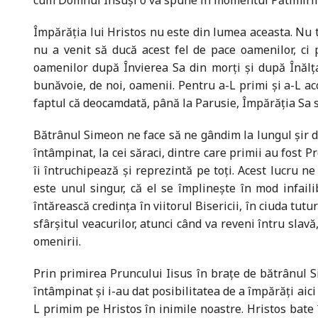
cum Domnul Însuși o va spune în momentul Pătimirilor
Împărăția lui Hristos nu este din lumea aceasta. Nu 
nu a venit să ducă acest fel de pace oamenilor, ci 
oamenilor după Învierea Sa din morți și după Înălțar
bunăvoie, de noi, oamenii. Pentru a-L primi și a-L acc
faptul că deocamdată, până la Parusie, Împărăția Sa s
Bătrânul Simeon ne face să ne gândim la lungul șir de 
întâmpinat, la cei săraci, dintre care primii au fost 
îi întruchipează și reprezintă pe toți. Acest lucru n
este unul singur, că el se împlinește în mod infaili
întărească credința în viitorul Bisericii, în ciuda tutu
sfârșitul veacurilor, atunci când va reveni întru slav
omenirii.
Prin primirea Pruncului Iisus în brațe de bătrânul S
întâmpinat și i-au dat posibilitatea de a împărăți aici
L primim pe Hristos în inimile noastre. Hristos bate 