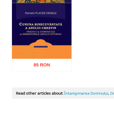
85 RON
Add to cart
Add to wish list
Read other articles about:
Întampinarea Domnului
,
D