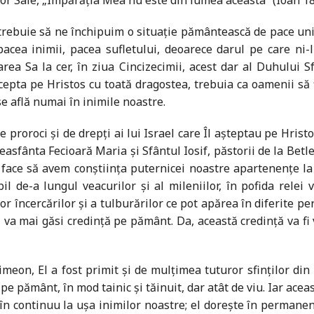
 Sale, „Împărăția Mea nu este din lumea aceasta” (Ioan 18,
trebuie să ne închipuim o situație pământească de pace univ
pacea inimii, pacea sufletului, deoarece darul pe care ni
ea Sa la cer, în ziua Cincizecimii, acest dar al Duhului S
epta pe Hristos cu toată dragostea, trebuia ca oamenii să fie 
e află numai în inimile noastre.
proroci și de drepți ai lui Israel care Îl așteptau pe Hristos
Preasfânta Fecioară Maria și Sfântul Iosif, păstorii de la Be
e face să avem conștiința puternicei noastre apartenențe la
bil de-a lungul veacurilor și al mileniilor, în pofida rele
ror încercărilor și a tulburărilor ce pot apărea în diferite p
ă, va mai găsi credință pe pământ. Da, această credință va fi 
imeon, El a fost primit și de mulțimea tuturor sfinților din
 pe pământ, în mod tainic și tăinuit, dar atât de viu. Iar ace
în continuu la ușa inimilor noastre; el dorește în permanen