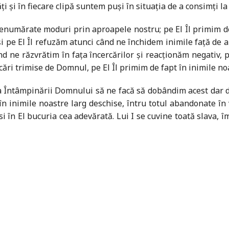
i și în fiecare clipă suntem puși în situația de a consimți la
nenumărate moduri prin aproapele nostru; pe El Îl primim de
și pe El Îl refuzăm atunci când ne închidem inimile față de 
ând ne răzvrătim în fața încercărilor și reacționăm negativ,
ări trimise de Domnul, pe El Îl primim de fapt în inimile no
Întâmpinării Domnului să ne facă să dobândim acest dar de a
n inimile noastre larg deschise, întru totul abandonate în
si în El bucuria cea adevărată. Lui I se cuvine toată slava, 