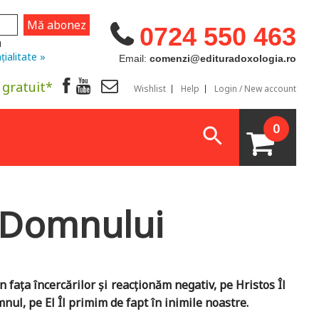
0724 550 463
u
țialitate »
Email:
comenzi@edituradoxologia.ro
 gratuit*
Wishlist
Help
Login / New account
0
i Domnului
n fața încercărilor și reacționăm negativ, pe Hristos Îl
ul, pe El Îl primim de fapt în inimile noastre.