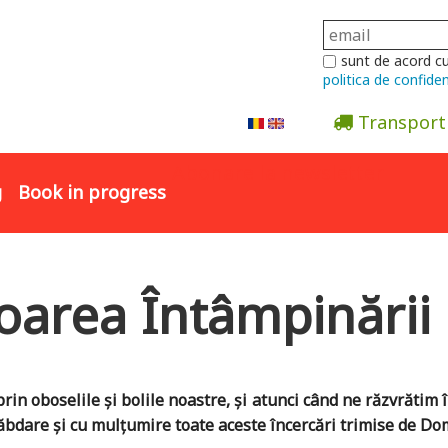
sunt de acord c
politica de confiden
Transport
Abonare la newsletter
g
Book in progress
toarea Întâmpinări
rin oboselile și bolile noastre, și atunci când ne răzvrătim î
bdare și cu mulțumire toate aceste încercări trimise de Domn