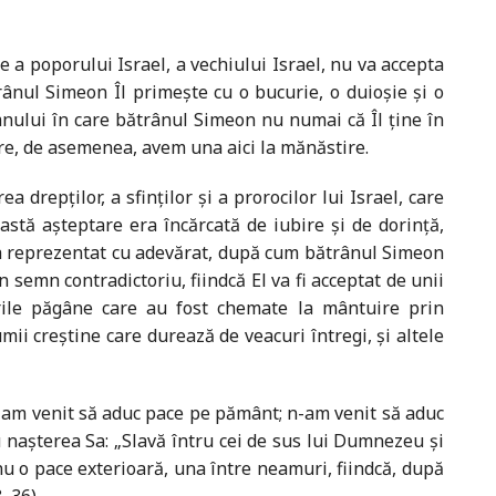
a poporului Israel, a vechiului Israel, nu va accepta
ânul Simeon Îl primește cu o bucurie, o duioșie și o
mnului în care bătrânul Simeon nu numai că Îl ține în
are, de asemenea, avem una aici la mănăstire.
 drepților, a sfinților și a prorocilor lui Israel, care
stă așteptare era încărcată de iubire și de dorință,
 a reprezentat cu adevărat, după cum bătrânul Simeon
semn contradictoriu, fiindcă El va fi acceptat de unii
murile păgâne care au fost chemate la mântuire prin
ii creștine care durează de veacuri întregi, și altele
ă am venit să aduc pace pe pământ; n-am venit să aduc
u nașterea Sa: „Slavă întru cei de sus lui Dumnezeu și
u o pace exterioară, una între neamuri, fiindcă, după