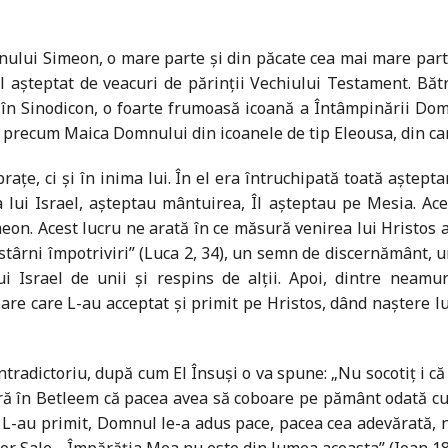
ului Simeon, o mare parte și din păcate cea mai mare parte 
 așteptat de veacuri de părinții Vechiului Testament. Bătr
, în Sinodicon, o foarte frumoasă icoană a Întâmpinării Do
lui, precum Maica Domnului din icoanele de tip Eleousa, din c
e, ci și în inima lui. În el era întruchipată toată așteptarea
 lui Israel, așteptau mântuirea, Îl așteptau pe Mesia. Acea
meon. Acest lucru ne arată în ce măsură venirea lui Hristos
târni împotriviri” (Luca 2, 34), un semn de discernământ, un 
ui Israel de unii și respins de alții. Apoi, dintre nea
are care L-au acceptat și primit pe Hristos, dând naștere lum
tradictoriu, după cum El Însuși o va spune: „Nu socotiț i c
iseră în Betleem că pacea avea să coboare pe pământ odată c
L-au primit, Domnul le-a adus pace, pacea cea adevărată, n