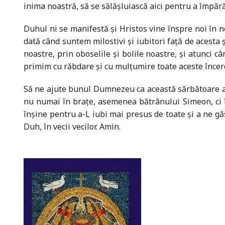
inima noastră, să se sălășluiască aici pentru a împărăț
Duhul ni se manifestă și Hristos vine înspre noi în 
dată când suntem milostivi și iubitori față de acesta 
noastre, prin oboselile și bolile noastre, și atunci c
primim cu răbdare și cu mulțumire toate aceste încerc
Să ne ajute bunul Dumnezeu ca această sărbătoare a 
nu numai în brațe, asemenea bătrânului Simeon, ci î
înșine pentru a-L iubi mai presus de toate și a ne gă
Duh, în vecii vecilor. Amin.