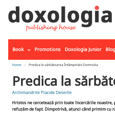
Skip to main content
Book
Promotions
Doxologia Junior
Blo
You are here
Home
Predica la sărbătoarea Întâmpinării Domnului
Predica la sărbă
Archimandrite Placide Deseille
Hristos ne cercetează prin toate încercările noastre, p
refuzăm de fapt. Dimpotrivă, atunci când primim cu ră