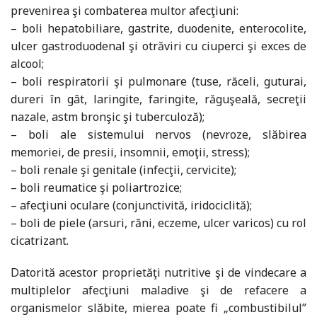
prevenirea şi combaterea multor afecţiuni:
– boli hepatobiliare, gastrite, duodenite, enterocolite,
ulcer gastroduodenal şi otrăviri cu ciuperci şi exces de
alcool;
– boli respiratorii şi pulmonare (tuse, răceli, guturai,
dureri în gât, laringite, faringite, răguşeală, secreţii
nazale, astm bronşic şi tuberculoză);
– boli ale sistemului nervos (nevroze, slăbirea
memoriei, de presii, insomnii, emoţii, stress);
– boli renale şi genitale (infecţii, cervicite);
– boli reumatice şi poliartrozice;
– afecţiuni oculare (conjunctivită, iridociclită);
– boli de piele (arsuri, răni, eczeme, ulcer varicos) cu rol
cicatrizant.
Datorită acestor proprietăţi nutritive şi de vindecare a
multiplelor afecţiuni maladive şi de refacere a
organismelor slăbite, mierea poate fi „combustibilul”