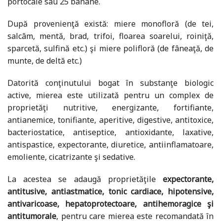
portocale sau 25 banane.
După provenienţă există: miere monofloră (de tei,
salcâm, mentă, brad, trifoi, floarea soarelui, roiniţă,
sparcetă, sulfină etc.) şi miere polifloră (de fâneaţă, de
munte, de deltă etc.)
Datorită conţinutului bogat în substanţe biologic
active, mierea este utilizată pentru un complex de
proprietăţi nutritive, energizante, fortifiante,
antianemice, tonifiante, aperitive, digestive, antitoxice,
bacteriostatice, antiseptice, antioxidante, laxative,
antispastice, expectorante, diuretice, antiinflamatoare,
emoliente, cicatrizante şi sedative.
La acestea se adaugă proprietăţile
expectorante,
antitusive, antiastmatice, tonic cardiace, hipotensive,
antivaricoase, hepatoprotectoare, antihemoragice şi
antitumorale
, pentru care mierea este recomandată în