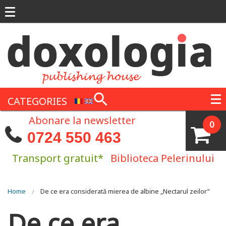
Skip to main content
CATEGORIES
Abonare la newsletter
0
0724 550 463
Transport gratuit*
Biblioteca Pelerinului
You are here
Home
De ce era considerată mierea de albine „Nectarul zeilor”
De ce era