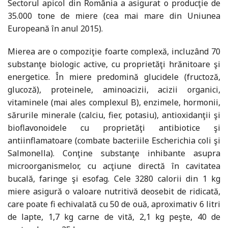
Sectorul apicol din România a asigurat o producţie de
35.000 tone de miere (cea mai mare din Uniunea
Europeană în anul 2015).
Mierea are o compoziţie foarte complexă, incluzând 70
substanţe biologic active, cu proprietăţi hrănitoare şi
energetice. În miere predomină glucidele (fructoză,
glucoză), proteinele, aminoacizii, acizii organici,
vitaminele (mai ales complexul B), enzimele, hormonii,
sărurile minerale (calciu, fier, potasiu), antioxidanţii şi
bioflavonoidele cu proprietăţi antibiotice şi
antiinflamatoare (combate bacteriile Escherichia coli şi
Salmonella). Conţine substanţe inhibante asupra
microorganismelor, cu acţiune directă în cavitatea
bucală, faringe şi esofag. Cele 3280 calorii din 1 kg
miere asigură o valoare nutritivă deosebit de ridicată,
care poate fi echivalată cu 50 de ouă, aproximativ 6 litri
de lapte, 1,7 kg carne de vită, 2,1 kg peşte, 40 de