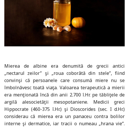
Mierea de albine era denumită de grecii antici
„nectarul zeilor” şi „roua coborâtă din stele”, fiind
convinşi că persoanele care consumă miere nu se
îmbolnăvesc toată viaţa. Valoarea terapeutică a mierii
era menţionată încă din anii 2.700 î.Hr. pe tăbliţele de
argilă alesocietăţii mesopotaniene. Medicii greci
Hippocrate (460-375 î.Hr.) şi Dioscorides (sec. I d.Hr.)
considerau că mierea era un panaceu contra bolilor
interne şi dermatice, iar tracii o numeau „hrana vie”.