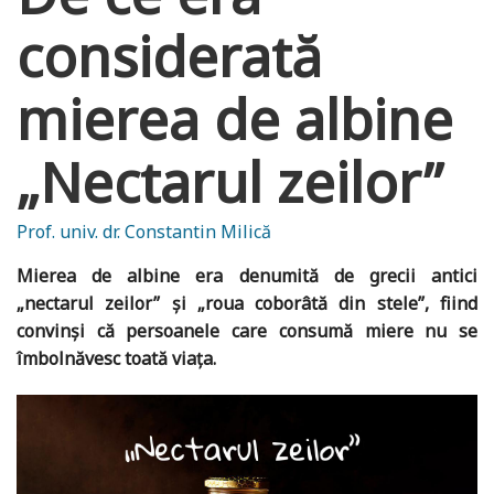
considerată
mierea de albine
„Nectarul zeilor”
Prof. univ. dr. Constantin Milică
Mierea de albine era denumită de grecii antici
„nectarul zeilor” şi „roua coborâtă din stele”, fiind
convinşi că persoanele care consumă miere nu se
îmbolnăvesc toată viaţa.