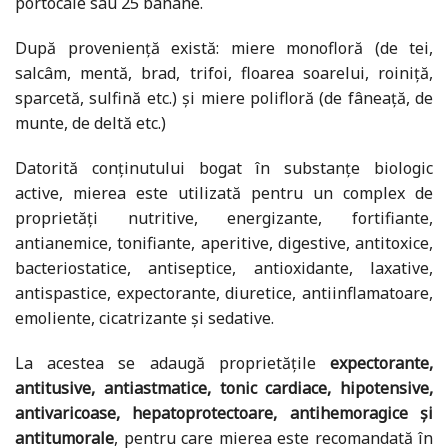
portocale sau 25 banane.
După provenienţă există: miere monofloră (de tei,
salcâm, mentă, brad, trifoi, floarea soarelui, roiniţă,
sparcetă, sulfină etc.) şi miere polifloră (de fâneaţă, de
munte, de deltă etc.)
Datorită conţinutului bogat în substanţe biologic
active, mierea este utilizată pentru un complex de
proprietăţi nutritive, energizante, fortifiante,
antianemice, tonifiante, aperitive, digestive, antitoxice,
bacteriostatice, antiseptice, antioxidante, laxative,
antispastice, expectorante, diuretice, antiinflamatoare,
emoliente, cicatrizante şi sedative.
La acestea se adaugă proprietăţile
expectorante,
antitusive, antiastmatice, tonic cardiace, hipotensive,
antivaricoase, hepatoprotectoare, antihemoragice şi
antitumorale
, pentru care mierea este recomandată în