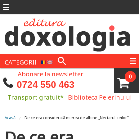
Mergi la conţinutul principal
CATEGORII
Abonare la newsletter
0
0724 550 463
Transport gratuit*
Biblioteca Pelerinului
Eşti aici
Acasă
De ce era considerată mierea de albine „Nectarul zeilor”
De ce era