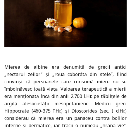
Mierea de albine era denumită de grecii antici
„nectarul zeilor” şi „roua coborâtă din stele”, fiind
convinşi că persoanele care consumă miere nu se
îmbolnăvesc toată viaţa. Valoarea terapeutică a mierii
era menţionată încă din anii 2.700 î.Hr. pe tăbliţele de
argilă alesocietăţii mesopotaniene. Medicii greci
Hippocrate (460-375 î.Hr.) şi Dioscorides (sec. I d.Hr.)
considerau că mierea era un panaceu contra bolilor
interne şi dermatice, iar tracii o numeau „hrana vie”.