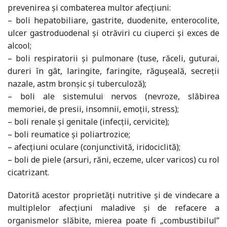
prevenirea şi combaterea multor afecţiuni:
– boli hepatobiliare, gastrite, duodenite, enterocolite,
ulcer gastroduodenal şi otrăviri cu ciuperci şi exces de
alcool;
– boli respiratorii şi pulmonare (tuse, răceli, guturai,
dureri în gât, laringite, faringite, răguşeală, secreţii
nazale, astm bronşic şi tuberculoză);
– boli ale sistemului nervos (nevroze, slăbirea
memoriei, de presii, insomnii, emoţii, stress);
– boli renale şi genitale (infecţii, cervicite);
– boli reumatice şi poliartrozice;
– afecţiuni oculare (conjunctivită, iridociclită);
– boli de piele (arsuri, răni, eczeme, ulcer varicos) cu rol
cicatrizant.
Datorită acestor proprietăţi nutritive şi de vindecare a
multiplelor afecţiuni maladive şi de refacere a
organismelor slăbite, mierea poate fi „combustibilul”