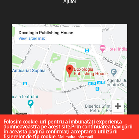
Ajutor
Folosim cookie-uri pentru a îmbunătăți experiența
dumneavoastră pe acest site.Prin continuarea navigării
în această pagină confirmați acceptarea utilizării
fișierelor de tip cookie.
Mai multe informații