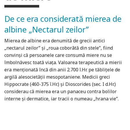
De ce era considerată mierea de
albine „Nectarul zeilor”
Mierea de albine era denumită de grecii antici
„nectarul zeilor” şi „roua coborâtă din stele”, fiind
convinşi că persoanele care consumă miere nu se
îmbolnăvesc toată viaţa. Valoarea terapeutică a mierii
era menţionată încă din anii 2.700 î.Hr. pe tăbliţele de
argilă alesocietăţii mesopotaniene. Medicii greci
Hippocrate (460-375 î.Hr.) şi Dioscorides (sec. I d.Hr.)
considerau că mierea era un panaceu contra bolilor
interne şi dermatice, iar tracii o numeau „hrana vie”.