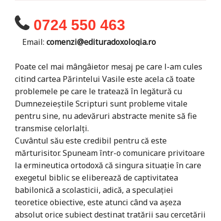
0724 550 463
Email:
comenzi@edituradoxologia.ro
Poate cel mai mângâietor mesaj pe care l-am cules
citind cartea Părintelui Vasile este acela că toate
problemele pe care le tratează în legătură cu
Dumnezeieștile Scripturi sunt probleme vitale
pentru sine, nu adevăruri abstracte menite să fie
transmise celorlalți.
Cuvântul său este credibil pentru că este
mărturisitor. Spuneam într-o comunicare privitoare
la ermineutica ortodoxă că singura situație în care
exegetul biblic se eliberează de captivitatea
babilonică a scolasticii, adică, a speculației
teoretice obiective, este atunci când va așeza
absolut orice subiect destinat tratării sau cercetării