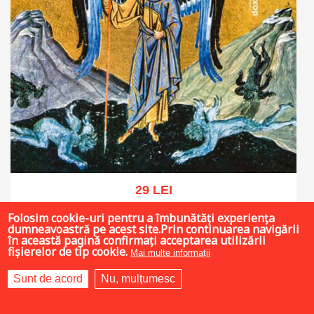
29 LEI
Folosim cookie-uri pentru a îmbunătăți experiența
dumneavoastră pe acest site.Prin continuarea navigării
în această pagină confirmați acceptarea utilizării
fișierelor de tip cookie.
Adaugă în coș
Wishlist
Mai multe informații
Sunt de acord
Nu, mulțumesc