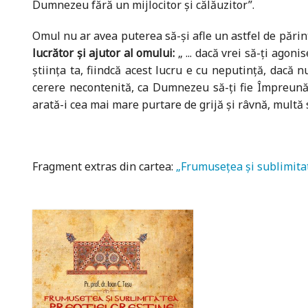
Dumnezeu fără un mijlocitor și călăuzitor”.
Omul nu ar avea puterea să-și afle un astfel de păr
lucrător și ajutor al omului:
„ ... dacă vrei să-ți agon
știința ta, fiindcă acest lucru e cu neputință, dacă 
cerere necontenită, ca Dumnezeu să-ți fie Împreună-l
arată-i cea mai mare purtare de grijă și râvnă, multă 
Fragment extras din cartea:
„Frumusețea și sublimitat