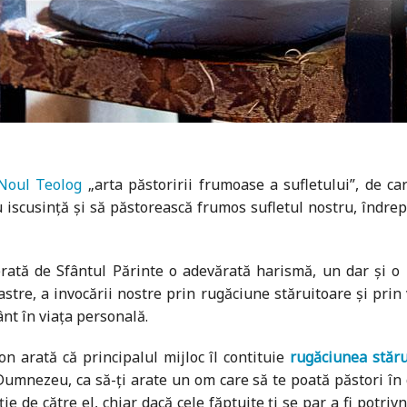
Noul Teolog
„arta păstoririi frumoase a sufletului”, de ca
 iscusință și să păstorească frumos sufletul nostru, îndrept
erată de Sfântul Părinte o adevărată harismă, un dar și o 
tre, a invocării nostre prin rugăciune stăruitoare și prin 
ânt în viața personală.
on arată că principalul mijloc îl contituie
rugăciunea stăru
Dumnezeu, ca să-ți arate un om care să te poată păstori în 
e de către el, chiar dacă cele făptuite ți se par a fi potriv