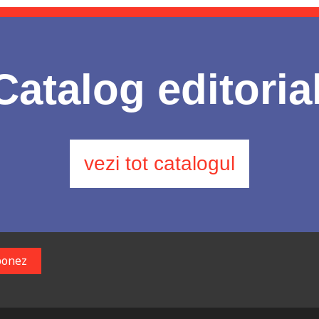
Catalog editoria
vezi tot catalogul