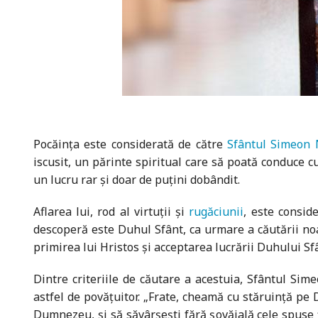
Pocăința este considerată de către
Sfântul Simeon 
iscusit, un părinte spiritual care să poată conduce cu
un lucru rar și doar de puțini dobândit.
Aflarea lui, rod al virtuții și
rugăciunii
, este consid
descoperă este Duhul Sfânt, ca urmare a căutării noas
primirea lui Hristos și acceptarea lucrării Duhului Sf
Dintre criteriile de căutare a acestuia, Sfântul Sime
astfel de povățuitor. „Frate, cheamă cu stăruință pe 
Dumnezeu, și să săvârșești fără șovăială cele spuse ți