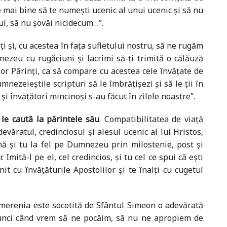
 e mai bine să te numești ucenic al unui ucenic și să nu
tul, să nu șovăi nicidecum…”.
i și, cu acestea în fața sufletului nostru, să ne rugăm
ezeu cu rugăciuni și lacrimi să-ți trimită o călăuză
ilor Părinți, ca să compare cu acestea cele învățate de
mnezeieștile scripturi să le îmbrățișezi și să le ții în
 și învățători mincinoși s-au făcut în zilele noastre”.
e le caută la părintele său
. Compatibilitatea de viață
evăratul, credinciosul și alesul ucenic al lui Hristos,
ă și tu la fel pe Dumnezeu prin milostenie, post și
mită-l pe el, cel credincios, și tu cel ce spui că ești
it cu învățăturile Apostolilor și te înalți cu cugetul
erenia este socotită de Sfântul Simeon o adevărată
tunci când vrem să ne pocăim, să nu ne apropiem de