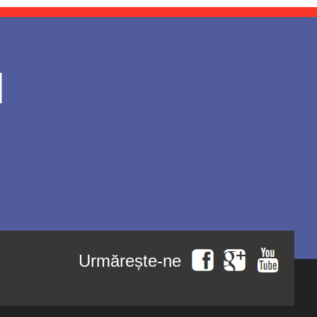
l
Urmărește-ne