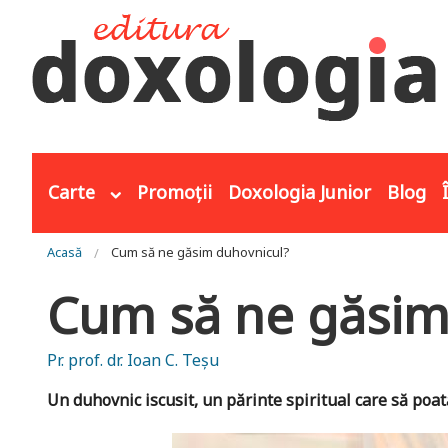
Mergi la conţinutul principal
Carte
Promoții
Doxologia Junior
Blog
Eşti aici
Acasă
Cum să ne găsim duhovnicul?
Cum să ne găsim
Pr. prof. dr. Ioan C. Teşu
Un duhovnic iscusit, un părinte spiritual care să poat