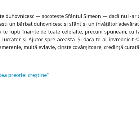
inte duhovnicesc — socotește Sfântul Simeon — dacă nu l-ar
isești un bărbat duhovnicesc și sfânt și un învățător adevărat
nu te lupți înainte de toate celelalte, precum spuneam, cu 
ucrător și Ajutor spre aceasta. Și dacă te-ai învrednicit s
smerenie, multă evlavie, cinste covârșitoare, credință curată
ea preoției creștine”