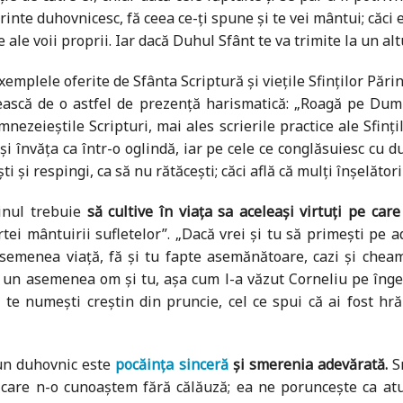
părinte duhovnicesc, fă ceea ce-ți spune și te vei mântui; căci
 ale voii proprii. Iar dacă Duhul Sfânt te va trimite la un al
mplele oferite de Sfânta Scriptură și viețile Sfinților Părinț
ască de o astfel de prezență harismatică: „Roagă pe Dumn
nezeieștile Scripturi, mai ales scrierile practice ale Sfinț
 și învăța ca într-o oglindă, iar pe cele ce conglăsuiesc cu du
i și respingi, ca să nu rătăcești; căci află că mulți înșelători
tinul trebuie
să cultive în viața sa aceleași virtuți pe car
rtei mântuirii sufletelor”. „Dacă vrei și tu să primești pe ad
emenea viață, fă și tu fapte asemănătoare, cazi și cheam
 un asemenea om și tu, așa cum l-a văzut Corneliu pe înger. I
e te numești creștin din pruncie, cel ce spui că ai fost hrăn
un duhovnic este
pocăința sinceră
și smerenia adevărată.
Sm
 care n-o cunoaștem fără călăuză; ea ne poruncește ca a