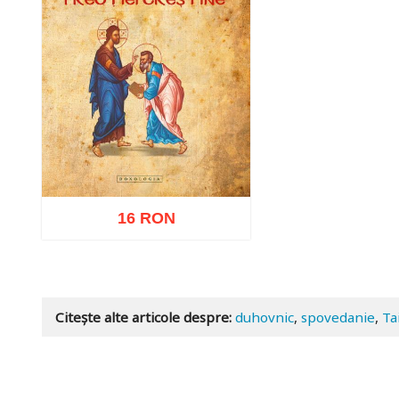
16 RON
Adaugă în coș
Wishlist
Citește alte articole despre:
duhovnic
,
spovedanie
,
Ta