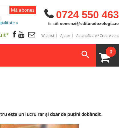
0724 550 463
u
țialitate »
Email:
comenzi@edituradoxologia.ro
uit*
Wishlist
Ajutor
Autentificare / Creare cont
0
tru este un lucru rar și doar de puțini dobândit.