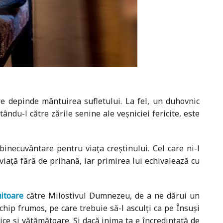
re depinde mântuirea sufletului. La fel, un duhovnic
ându-l către zările senine ale veșniciei fericite, este
binecuvântare pentru viața creștinului. Cel care ni-l
viață fără de prihană, iar primirea lui echivalează cu
itoare
către Milostivul Dumnezeu, de a ne dărui un
chip frumos, pe care trebuie să-l asculți ca pe Însuși
nice și vătămătoare. Și dacă inima ta e încredințată de