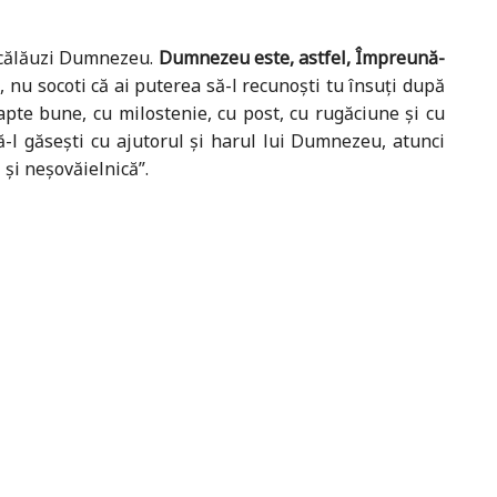
 călăuzi Dumnezeu.
Dumnezeu este, astfel, Împreună-
, nu socoti că ai puterea să-l recunoști tu însuți după
fapte bune, cu milostenie, cu post, cu rugăciune și cu
ă-l găsești cu ajutorul și harul lui Dumnezeu, atunci
 și neșovăielnică”.