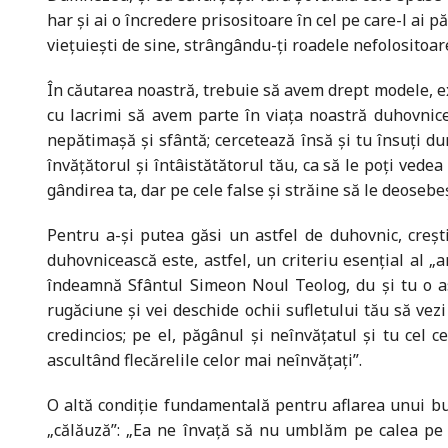
har și ai o încredere prisositoare în cel pe care-l ai 
viețuiești de sine, strângându-ți roadele nefolositoare
În căutarea noastră, trebuie să avem drept modele, exe
cu lacrimi să avem parte în viața noastră duhovnice
nepătimașă și sfântă; cercetează însă și tu însuți dum
învățătorul și întâistătătorul tău, ca să le poți vedea
gândirea ta, dar pe cele false și străine să le deosebeșt
Pentru a-și putea găsi un astfel de duhovnic, creș
duhovnicească este, astfel, un criteriu esențial al „a
îndeamnă Sfântul Simeon Noul Teolog, du și tu o as
rugăciune și vei deschide ochii sufletului tău să vezi
credincios; pe el, păgânul și neînvățatul și tu cel c
ascultând flecărelile celor mai neînvățați”.
O altă condiție fundamentală pentru aflarea unui b
„călăuză”: „Ea ne învață să nu umblăm pe calea pe