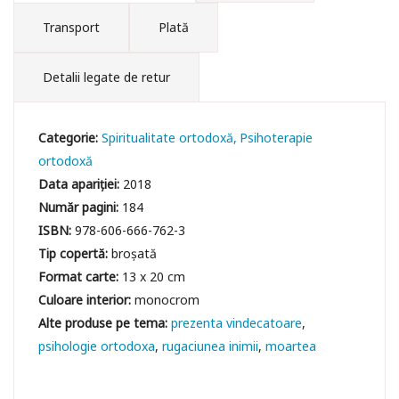
Transport
Plată
Detalii legate de retur
Categorie:
Spiritualitate ortodoxă
Psihoterapie
ortodoxă
Data apariției:
2018
Număr pagini:
184
ISBN:
978-606-666-762-3
Tip copertă:
broșată
Format carte:
13 x 20 cm
Culoare interior:
monocrom
prezenta vindecatoare
psihologie ortodoxa
rugaciunea inimii
moartea