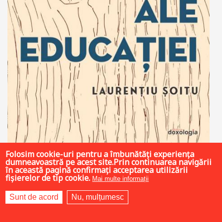
Folosim cookie-uri pentru a îmbunătăți experiența
dumneavoastră pe acest site.Prin continuarea navigării
39 LEI
în această pagină confirmați acceptarea utilizării
fișierelor de tip cookie.
Mai multe informații
Sunt de acord
Nu, mulțumesc
Adaugă în coș
Wishlist