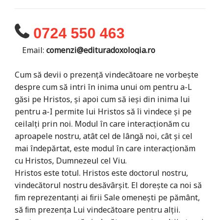
0724 550 463
Email:
comenzi@edituradoxologia.ro
Cum să devii o prezență vindecătoare ne vorbeşte
despre cum să intri în inima unui om pentru a-L
găsi pe Hristos, și apoi cum să ieși din inima lui
pentru a-I permite lui Hristos să îi vindece și pe
ceilalți prin noi. Modul în care interacționăm cu
aproapele nostru, atât cel de lângă noi, cât și cel
mai îndepărtat, este modul în care interacționăm
cu Hristos, Dumnezeul cel Viu.
Hristos este totul. Hristos este doctorul nostru,
vindecătorul nostru desăvârșit. El dorește ca noi să
ﬁm reprezentanți ai ﬁrii Sale omenești pe pământ,
să ﬁm prezența Lui vindecătoare pentru alții.