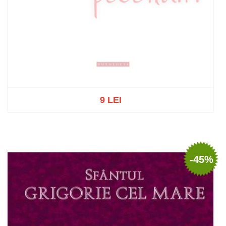
9 LEI
Stoc epuizat
-45%