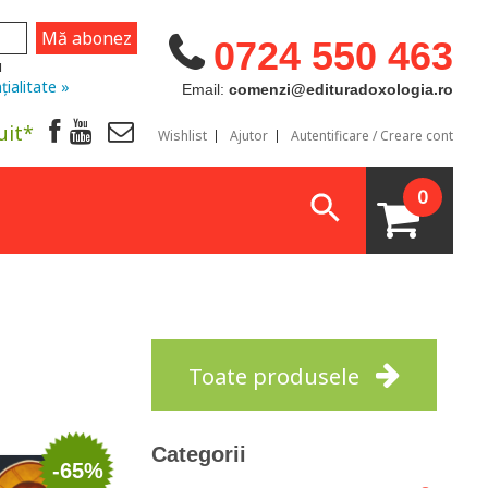
0724 550 463
u
țialitate »
Email:
comenzi@edituradoxologia.ro
uit*
Wishlist
Ajutor
Autentificare / Creare cont
0
Toate produsele
Categorii
-65%