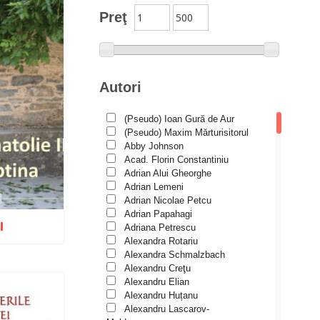
Preţ
International Orthodox
Theological Association
Istoria Bisericii
Lecturi motivaționale
Autori
Liturgică şi Pastorală
(Pseudo) Ioan Gură de Aur
Muzică bisericească
(Pseudo) Maxim Mărturisitorul
Pateric
Abby Johnson
Acad. Florin Constantiniu
Patristică
Adrian Alui Gheorghe
Adrian Lemeni
Pelerinaje/Turism
Adrian Nicolae Petcu
Poezie și proză creștină
Adrian Papahagi
I
Adriana Petrescu
Predici/Omilii
Alexandra Rotariu
Psihoterapie ortodoxă
Alexandra Schmalzbach
Alexandru Creţu
Religie, știință, filosofie
Alexandru Elian
Alexandru Huțanu
Sănătate/Stil de viaţă
Wishlist
Alexandru Lascarov-