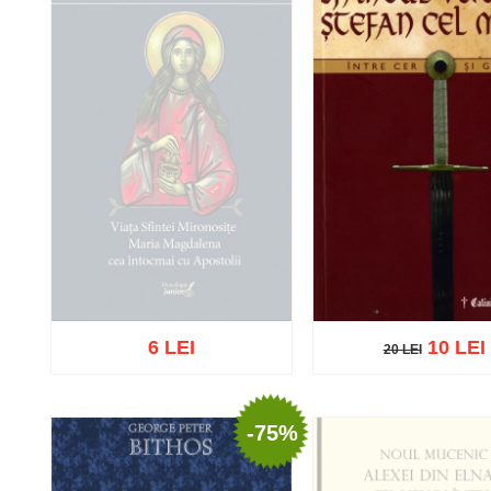
6 LEI
10 LEI
20 LEI
20 LEI
-75%
Stoc epuizat
Adaugă în coș
Wishl