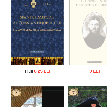
8.25 LEI
3 LEI
33 LEI
33 LEI
Stoc epuizat
Adaugă în coș
Wishlist