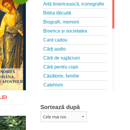
Artă bisericească, iconografie
Biblia tâlcuită
Biografii, memorii
Biserica și societatea
Card cadou
Cărţi audio
Cărți de rugăciuni
Cărți pentru copii
Căsătorie, familie
Catehism
Conferințe
LEI
Cuvinte duhovniceşti
Sortează după
Dicționare
Dogmatică
Wishlist
Filocalia