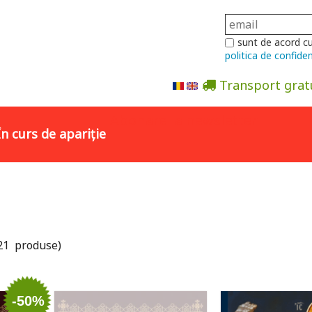
sunt de acord c
politica de confiden
Transport grat
Abonare la newsletter
În curs de apariție
21 produse)
-50%