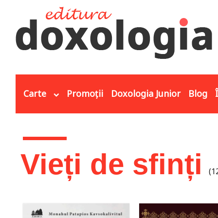
Mergi la conţinutul principal
Carte
Promoții
Doxologia Junior
Blog
Eşti aici
Vieți de sfinți
(1