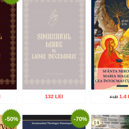
I
132 LEI
1.4 
4 LEI
4 LEI
Stoc epuizat
-50%
-70%
ist
Adaugă în coș