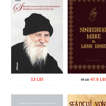
13 LEI
47.5 LE
95 LEI
95 LEI
Adaugă în coș
Wishlist
Adaugă în coș
Wishl