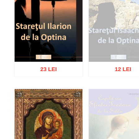
23 LEI
12 LEI
Stoc epuizat
Adaugă în coș
Wishlist