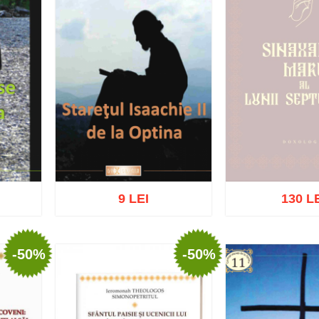
9 LEI
130 L
Stoc epu
-50%
-50%
ist
Adaugă în coș
Wishlist