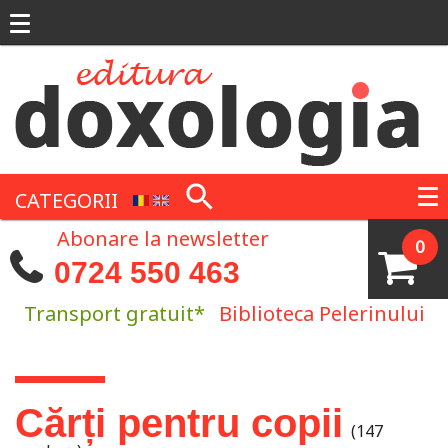
Mergi la conţinutul principal
CATEGORII
Abonare la newsletter
0
0724 550 463
Transport gratuit*
Biblioteca Pelerinului
Eşti aici
Cărți pentru copii
(147