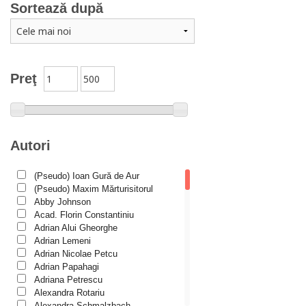
Sortează după
Căsătorie, familie
Catehism
Conferințe
Cuvinte duhovniceşti
Preţ
Dicționare
Dogmatică
Filocalia
Autori
International Orthodox Theological Association
(Pseudo) Ioan Gură de Aur
Istoria Bisericii
(Pseudo) Maxim Mărturisitorul
Lecturi motivaționale
Abby Johnson
Acad. Florin Constantiniu
Liturgică şi Pastorală
Adrian Alui Gheorghe
Adrian Lemeni
Muzică bisericească
Adrian Nicolae Petcu
Pateric
Adrian Papahagi
Adriana Petrescu
Patristică
Alexandra Rotariu
Alexandra Schmalzbach