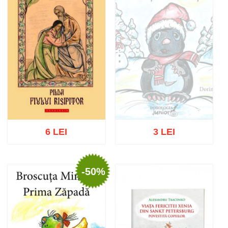
6 LEI
3 LEI
-50%
Stoc epuizat
Adaugă în coș
Wishlist