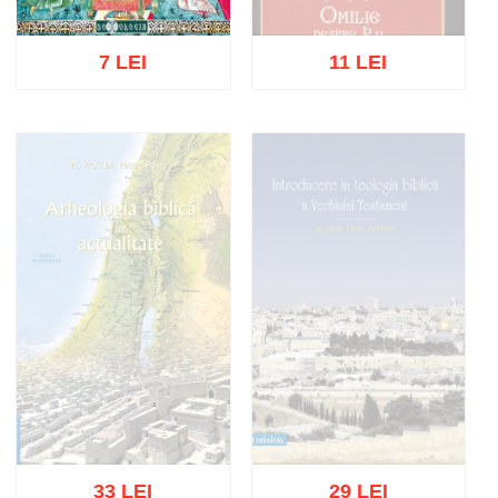
7 LEI
11 LEI
Stoc epuizat
Adaugă în coș
Wishlist
33 LEI
29 LEI