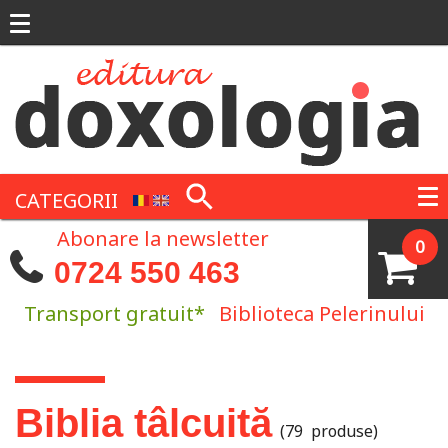
Mergi la conţinutul principal
CATEGORII
Abonare la newsletter
0
0724 550 463
Transport gratuit*
Biblioteca Pelerinului
Eşti aici
Biblia tâlcuită
(79 produse)