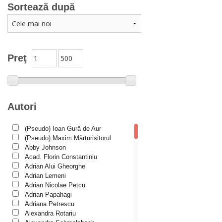
Sortează după
Căsătorie, familie
Catehism
Conferințe
Cuvinte duhovniceşti
Preţ
Dicționare
Dogmatică
Filocalia
Autori
International Orthodox Theological Association
(Pseudo) Ioan Gură de Aur
Istoria Bisericii
(Pseudo) Maxim Mărturisitorul
Lecturi motivaționale
Abby Johnson
Acad. Florin Constantiniu
Liturgică şi Pastorală
Adrian Alui Gheorghe
Adrian Lemeni
Muzică bisericească
Adrian Nicolae Petcu
Pateric
Adrian Papahagi
Adriana Petrescu
Patristică
Alexandra Rotariu