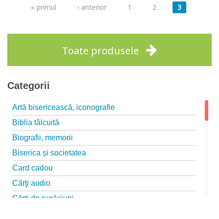
Pagini
Stoc epuizat
« primul
‹ anterior
1
2
3
Toate produsele
Categorii
Artă bisericească, iconografie
Biblia tâlcuită
Biografii, memorii
Biserica și societatea
Card cadou
Cărţi audio
Cărți de rugăciuni
Cărți pentru copii