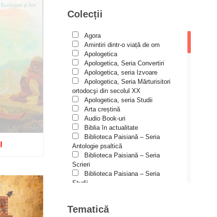
Alexandru Tkacenko
Colecții
Alexis Torrance
Alina Ana Nistor
Alphonse de LAMARTINE
Agora
Amy Parker
Amintiri dintr-o viață de om
Ana Iacov
Apologetica
Ana-Lorina Iacob
Apologetica, Seria Convertiri
Anastasiya Sokolova
Apologetica, seria Izvoare
Anca Apostol
Apologetica, Seria Mărturisitori
Anca Vasiliu
ortodocşi din secolul XX
Andreea Ogăraru
Apologetica, seria Studii
Andreea și Ana Maria Lemnaru
Arta creștină
Andrei Dîrlău
Audio Book-uri
Andrei Macar
Biblia în actualitate
Andrew Stephen Damick
Biblioteca Paisiană – Seria
I
Anthony Stehlin
Antologie psaltică
Araz Veliev
Biblioteca Paisiană – Seria
Arhid. dr. Iulian-Ciprian Rusu
Scrieri
Arhid. John Chryssavgis
Biblioteca Paisiana – Seria
Arhid. Laurean Mircea
Studii
izat
Arhid. lect. univ. dr. Adrian-Sorin
Biblioteca Paisiană – Seria
Mihalache
Traduceri
Tematică
Arhidiacon Alexandru Grigoraș
Bioetică, Biopolitică