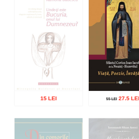
15 LEI
27.5 LE
55 LEI
55 LEI
Stoc epuizat
Adaugă în coș
Wishl