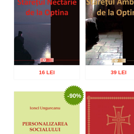
16 LEI
39 LEI
-90%
Adaugă în coș
Wishlist
Adaugă în coș
Wishl