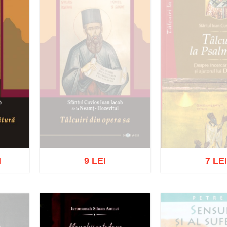
I
9 LEI
7 LE
Stoc epu
Stoc epuizat
ist