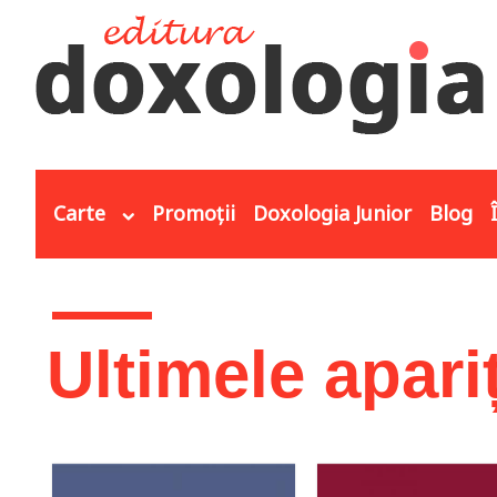
Mergi la conţinutul principal
Carte
Promoții
Doxologia Junior
Blog
Eşti aici
Ultimele apariț