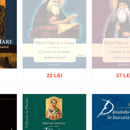
22 LEI
27 LE
Stoc epuizat
Stoc epu
ist