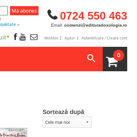
0724 550 463
u
țialitate »
Email:
comenzi@edituradoxologia.ro
uit*
Wishlist
Ajutor
Autentificare / Creare cont
0
Sortează după