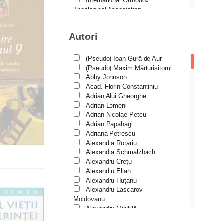
International Orthodox
Theological Association
Istoria Bisericii
Lecturi motivaționale
Autori
Liturgică şi Pastorală
Muzică bisericească
Pateric
(Pseudo) Ioan Gură de Aur
Patristică
(Pseudo) Maxim Mărturisitorul
Pelerinaje/Turism
Abby Johnson
Poezie și proză creștină
Acad. Florin Constantiniu
Predici/Omilii
Adrian Alui Gheorghe
Psihoterapie ortodoxă
Adrian Lemeni
Religie, știință, filosofie
Adrian Nicolae Petcu
Sănătate/Stil de viaţă
Adrian Papahagi
Spiritualitate ortodoxă
Adriana Petrescu
Studii
Alexandra Rotariu
Vieți de sfinți
Alexandra Schmalzbach
I
Alexandru Creţu
Alexandru Elian
Alexandru Huțanu
Alexandru Lascarov-
izat
Moldovanu
Alexandru Mihăilă
Alexandru Rădescu