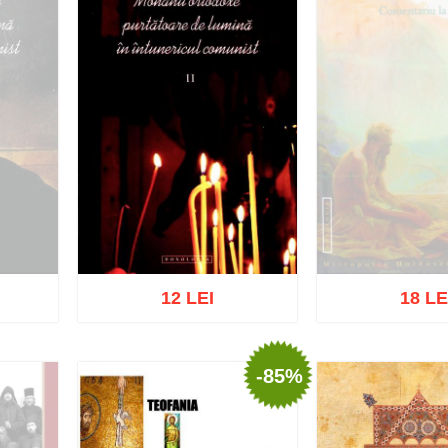
12 LEI
18 LE
-85%
Stoc epu
Adaugă în coș
Wishlist