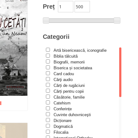
Preț
Categorii
Artă bisericească, iconografie
Biblia tâlcuită
Biografii, memorii
Biserica și societatea
Card cadou
Cărţi audio
Cărți de rugăciuni
Cărți pentru copii
Căsătorie, familie
I
Catehism
Conferințe
Cuvinte duhovniceşti
Dicționare
Dogmatică
Filocalia
Wishlist