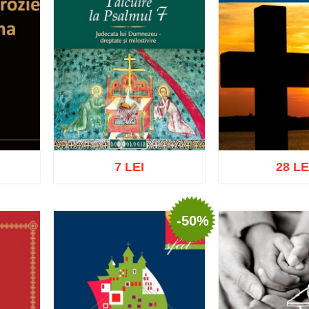
7 LEI
28 LE
-50%
ist
Adaugă în coș
Wishlist
Adaugă în coș