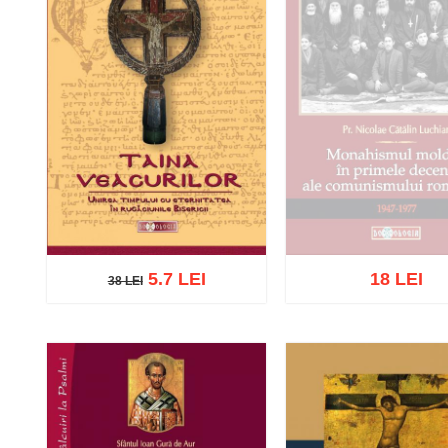
5.7 LEI
18 LEI
38 LEI
38 LEI
Stoc epuizat
Adaugă în coș
Wishlist