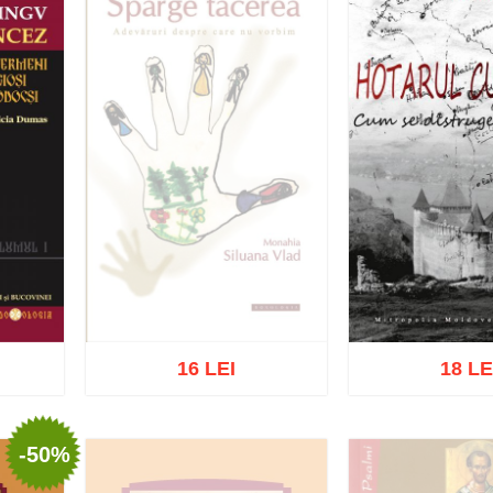
16 LEI
18 LE
Stoc epuizat
-50%
ist
Adaugă în coș