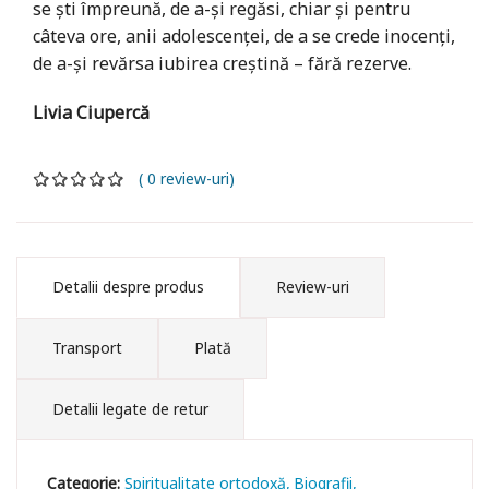
se şti împreună, de a-şi regăsi, chiar şi pentru
câteva ore, anii adolescenţei, de a se crede inocenţi,
de a-şi revărsa iubirea creştină – fără rezerve.
Livia Ciupercă
( 0 review-uri)
Detalii despre produs
Review-uri
Transport
Plată
Detalii legate de retur
Categorie:
Spiritualitate ortodoxă
Biografii,