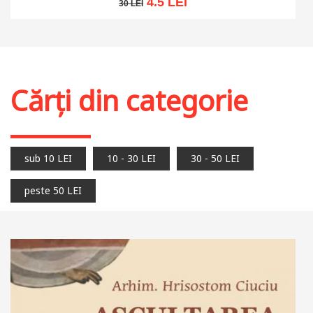
4.5 LEI
30 LEI
30 LEI
Adaugă în coș
Wishlist
Cărți din categorie
sub 10 LEI
10 - 30 LEI
30 - 50 LEI
peste 50 LEI