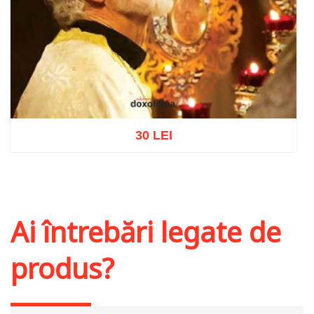
30 LEI
Adaugă în coș
Wishlist
Ai întrebări legate de
produs?