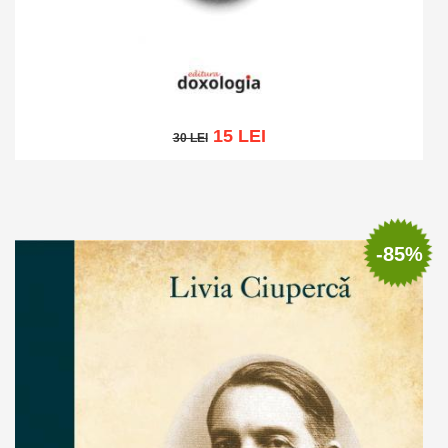
15 LEI
30 LEI
30 LEI
Adaugă în coș
Wishlist
-85%