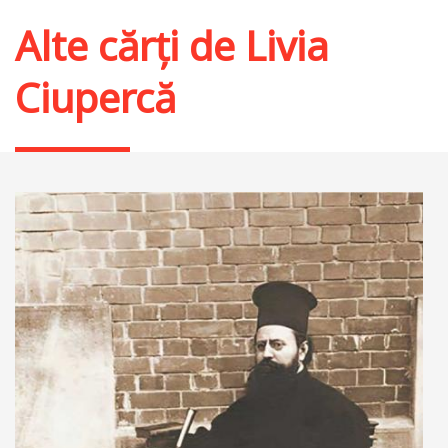
Alte cărți de
Livia
Ciupercă