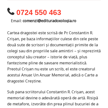
0724 550 463
Email:
comenzi@edituradoxologia.ro
Cartea dragostei este scrisă de Pr. Constantin R.
Crişan, pe baza informaţiilor culese din cele peste
două sute de scrisori şi documentaţii primite de la
colegi sau din propriile sale amintiri – şi reprezintă
conceptul său creator – istorie de viaţă, plus
fantezisme pline de savoare memorialistică.
Preotul Crişan nu este un scrib, el este creatorul
acestui Anuar. Un Anuar Memorial, adică o Carte a
dragostei Creştine.
Sub pana scriitorului Constantin R. Crişan, acest
me­morial devine o adevărată operă de artă. Risipă
de metafore, izvorâte din prea plinul bucuriei de a