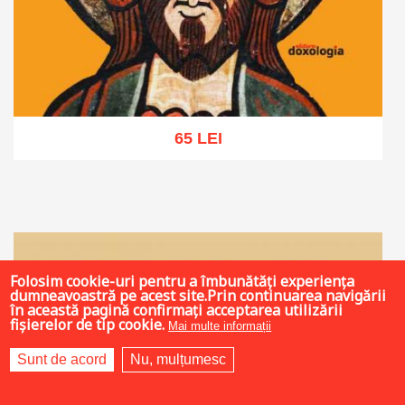
65 LEI
Adaugă în coș
Wishlist
Folosim cookie-uri pentru a îmbunătăți experiența
dumneavoastră pe acest site.Prin continuarea navigării
în această pagină confirmați acceptarea utilizării
fișierelor de tip cookie.
Mai multe informații
Sunt de acord
Nu, mulțumesc