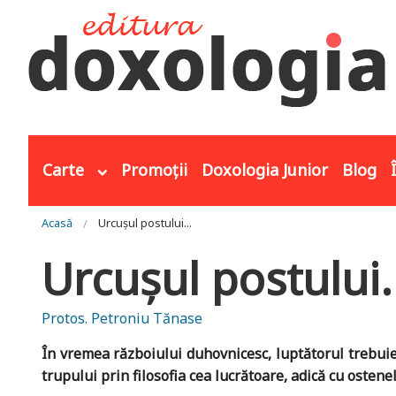
Mergi la conţinutul principal
Carte
Promoții
Doxologia Junior
Blog
Eşti aici
Acasă
Urcușul postului...
Urcușul postului.
Protos. Petroniu Tănase
În vremea războiului duhovnicesc, luptătorul trebuie
trupului prin filosofia cea lucrătoare, adică cu ostenel