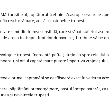
ărturisitorul, luptătorul trebuie să astupe izvoarele apelo
fia cea lucrătoare, adică cu ostenelile trupești.
fiecare simț din lumea sensibilă, care străbat sufletul aseme
i, de aceea în timpul luptelor duhovnicești trebuie să ne op
ințele trupești îndreaptă pofta și iuțimea spre cele duhovni
 Dumnezeu, și omul capătă mare putere împotriva vrăjmașului
aceea a primei săptămâni se desfășoară exact în vederea aces
or trei săptămâni premergătoare, postul începe hotărât, c
unea și nevoințele trupești.