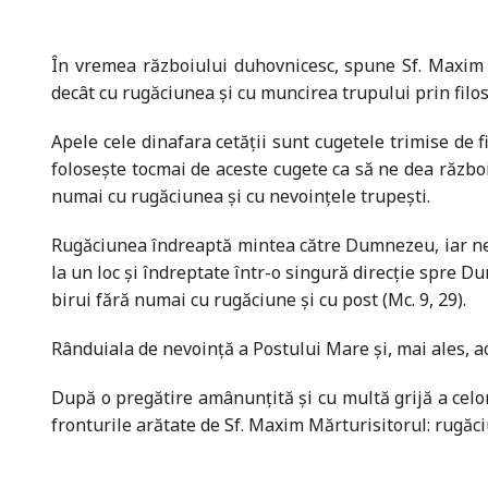
În vremea războiului duhovnicesc, spune Sf. Maxim M
decât cu rugăciunea și cu muncirea trupului prin filoso
Apele cele dinafara cetății sunt cugetele trimise de 
folosește tocmai de aceste cugete ca să ne dea războ
numai cu rugăciunea și cu nevoințele trupești.
Rugăciunea îndreaptă mintea către Dumnezeu, iar nevo
la un loc și îndreptate într-o singură direcție spre
birui fără numai cu rugăciune și cu post (Mc. 9, 29).
Rânduiala de nevoință a Postului Mare și, mai ales, 
După o pregătire amânunțită și cu multă grijă a cel
fronturile arătate de Sf. Maxim Mărturisitorul: rugăci