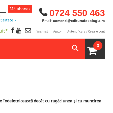
0724 550 463
u
țialitate »
Email:
comenzi@edituradoxologia.ro
uit*
Wishlist
Ajutor
Autentificare / Creare cont
0
se îndeletnicească decât cu rugăciunea și cu muncirea