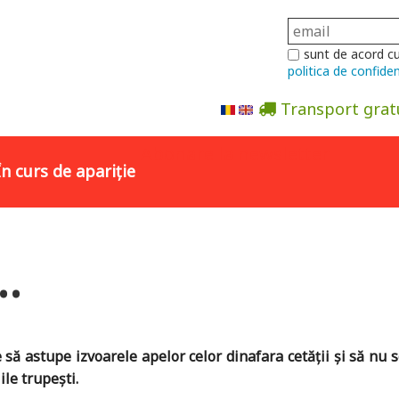
sunt de acord c
politica de confiden
Transport grat
Abonare la newsletter
În curs de apariție
..
 să astupe izvoarele apelor celor dinafara cetății și să nu 
ile trupești.