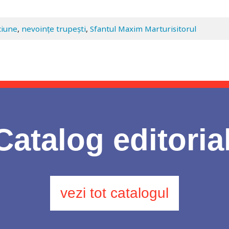
ciune
,
nevoințe trupești
,
Sfantul Maxim Marturisitorul
Catalog editoria
vezi tot catalogul