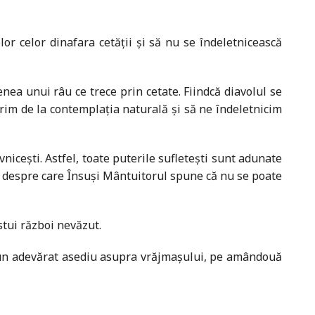
r celor dinafara cetății și să nu se îndeletnicească
nea unui râu ce trece prin cetate. Fiindcă diavolul se
rim de la contemplația naturală și să ne îndeletnicim
cești. Astfel, toate puterile sufletești sunt adunate
, despre care Însuși Mântuitorul spune că nu se poate
tui război nevăzut.
a un adevărat asediu asupra vrăjmașului, pe amândouă