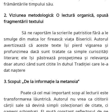
frământările timpului său.
2. Viziunea metodologică: O lectură organică, opusă
fragmentării textului
Să ne raportăm la scrierile patristice fără a le
smulge din matca lor firească: viața Bisericii. Autorul
avertizează că aceste texte își pierd vigoarea și
profunzimea dacă sunt tratate ca simple curiozități
literare; ele își păstrează prospețimea și relevanța
doar atunci când sunt citite în duhul Tradiției care le-a
dat naștere
3. Scopul: „De la informație la metanoia”
Poate că cel mai important scop al lecturii este
transformarea lăuntrică. Autorul nu vrea ca cititorii
cărţii sale să devină simpli colecţionari de citate, ci
oameni schimbați. El mută constant reflectorul de pe