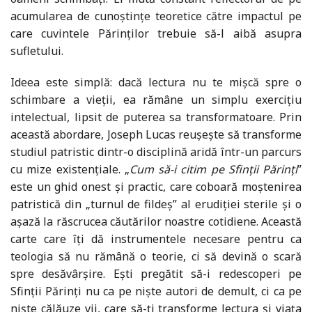
acumularea de cunoștințe teoretice către impactul pe
care cuvintele Părinților trebuie să-l aibă asupra
sufletului.
Ideea este simplă: dacă lectura nu te mișcă spre o
schimbare a vieții, ea rămâne un simplu exercițiu
intelectual, lipsit de puterea sa transformatoare. Prin
această abordare, Joseph Lucas reușește să transforme
studiul patristic dintr-o disciplină aridă într-un parcurs
cu mize existențiale. „
Cum să-i citim pe Sfinţii Părinţi
”
este un ghid onest și practic, care coboară moștenirea
patristică din „turnul de fildeș” al erudiției sterile și o
așază la răscrucea căutărilor noastre cotidiene. Această
carte care îți dă instrumentele necesare pentru ca
teologia să nu rămână o teorie, ci să devină o scară
spre desăvârșire. Ești pregătit să-i redescoperi pe
Sfinții Părinți nu ca pe niște autori de demult, ci ca pe
niște călăuze vii, care să-ți transforme lectura şi viaţa