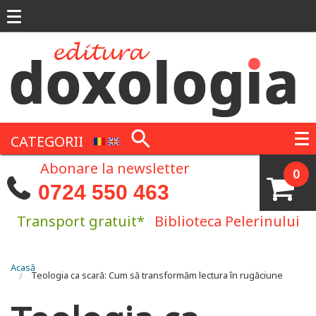
Mergi la conţinutul principal
CATEGORII
Abonare la newsletter
0
0724 550 463
Transport gratuit*
Biblioteca Pelerinului
Eşti aici
Acasă
Teologia ca scară: Cum să transformăm lectura în rugăciune