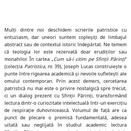
Mulți dintre noi deschidem scrierile patristice cu
entuziasm, dar uneori suntem copleșiți de limbajul
abstract sau de contextul istoric îndepărtat. Ne temem
că teologia lor este rezervată doar erudiților sau
monahilor. În cartea „
Cum să-i citim pe Sfinții Părinți
”
(colecţia
Patristica
, nr. 39), Joseph Lucas construiește o
punte între rigoarea academică și nevoile sufletești ale
omului contemporan. Prin acest demers, cercetarea
patristică nu mai este o privire nostalgică spre trecut,
ci un dialog prezent cu Sfinții Părinți, transformând
lectura dintr-o curiozitate intelectuală într-un exercițiu
de respirație duhovnicească. Volumul de faţă are ca
punct de plecare o premisă fundamentală, adesea
uitată sau neglijată în studiul academic: lectura