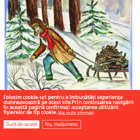
Folosim cookie-uri pentru a îmbunătăți experiența
dumneavoastră pe acest site.Prin continuarea navigării
în această pagină confirmați acceptarea utilizării
fișierelor de tip cookie.
Mai multe informații
Sunt de acord
Nu, mulțumesc
16 LEI