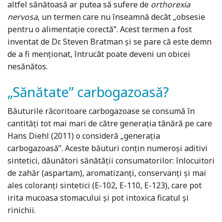
altfel sănătoasă ar putea să sufere de
orthorexia
nervosa
, un termen care nu înseamnă decât „obsesie
pentru o alimentație corectă”. Acest termen a fost
inventat de Dr. Steven Bratman și se pare că este demn
de a fi menționat, întrucât poate deveni un obicei
nesănătos.
„Sănătate” carbogazoasă?
Băuturile răcoritoare carbogazoase se consumă în
cantităţi tot mai mari de către generaţia tânără pe care
Hans Diehl (2011) o consideră „generaţia
carbogazoasă”. Aceste băuturi conţin numeroşi aditivi
sintetici, dăunători sănătăţii consumatorilor: înlocuitori
de zahăr (aspartam), aromatizanţi, conservanţi şi mai
ales coloranţi sintetici (E-102, E-110, E-123), care pot
irita mucoasa stomacului şi pot intoxica ficatul şi
rinichii.