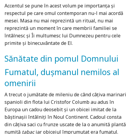
Accentul se pune în acest volum pe importanța și
respectul pe care omul contemporan nu-l mai acordă
mesei. Masa nu mai reprezintă un ritual, nu mai
reprezintă un moment în care membrii familiei se
întâlnesc și Îi multumesc lui Dumnezeu pentru cele
primite și binecuvântate de El.
Sănătate din pomul Domnului
Fumatul, dușmanul nemilos al
omenirii
A trecut o jumătate de mileniu de când câțiva marinari
spanioli din flota lui Cristofor Columb au adus în
Europa un cadou deosebit şi un obicei imitat de la
băştinaşii întâlniți în Noul Continent. Cadoul consta
din câțiva saci cu frunze uscate de la o anumită plantă
numită
tabac
iar obiceiul împrumutat era fumatul.