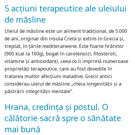
5 acțiuni terapeutice ale uleiului
de măsline
Uleiul de măsline este un aliment tradiţional, de 5.000
de ani, originar din insula Creta şi extins în Grecia şi,
treptat, în ţările mediteraneene. Este foarte hrănitor
(900 kcal la 100g), bogat în carotenoizi, fitosteroli,
vitamine şi antioxidanţi, ceea ce îi imprimă numeroase
proprietăţi terapeutice, care au fost dovedite în
tratarea multor afecţiuni maladive. Grecii antici
considerau uleiul de măsline „cheia longevităţii şi a
păstrării integrităţii mentale”.
Hrana, credința și postul. O
călătorie sacră spre o sănătate
mai bună