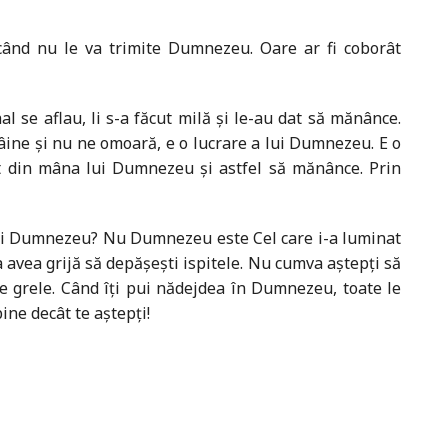
când nu le va trimite Dumnezeu. Oare ar fi coborât
al se aflau, li s-a făcut milă şi le-au dat să mănânce.
pâine şi nu ne omoară, e o lucrare a lui Dumnezeu. E o
ect din mâna lui Dumnezeu şi astfel să mănânce. Prin
i lui Dumnezeu? Nu Dumnezeu este Cel care i-a luminat
 avea grijă să depăşeşti ispitele. Nu cumva aştepţi să
e grele. Când îţi pui nădejdea în Dumnezeu, toate le
bine decât te aştepţi!