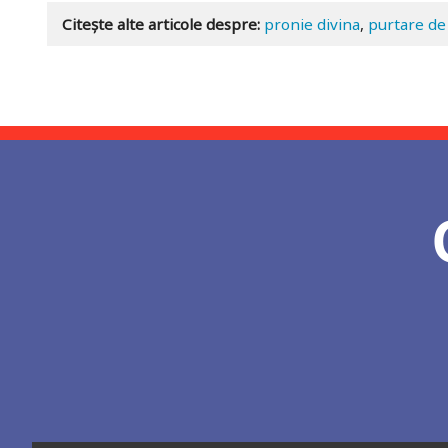
Adaugă în coș
Wishlist
Citește alte articole despre:
pronie divina
,
purtare de 