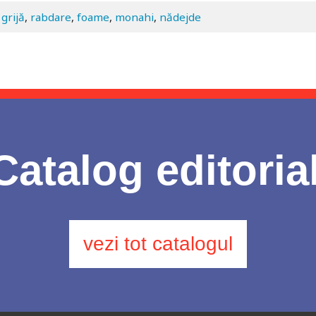
grijă
,
rabdare
,
foame
,
monahi
,
nădejde
Catalog editoria
vezi tot catalogul