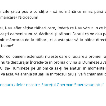
n zile şi-au pus o condiţie – să nu mănânce nimic până 
e mâncare? Nicidecum!
 i-au aflat câţiva tâlhari care, îndată ce i-au văzut în ce h
Aceşti oameni sunt răufăcători şi tâlhari. Faptul că ne dau 
rimit mâncarea de la tâlhari, ci a aşteptat să ia pâine dir
 foame!”
e celor doi oameni extenuaţi nu este oare o lucrare a pronie
: nu te descuraja! Încrede-te în pronia divină şi Dumnezeu va
 Ci să-l lumineze pe un om ca să-ţi fie alături în momentel
va lăsa. Va aranja situaţiile în folosul tău şi va fi chiar mai 
n negura zilelor noastre. Starețul Gherman Stavrovouniotul”