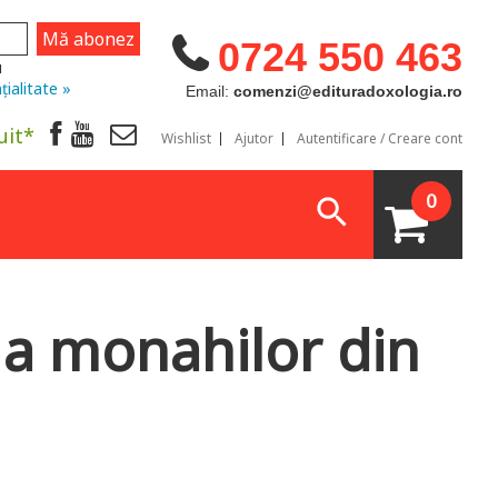
0724 550 463
u
țialitate »
Email:
comenzi@edituradoxologia.ro
uit*
Wishlist
Ajutor
Autentificare / Creare cont
0
 a monahilor din