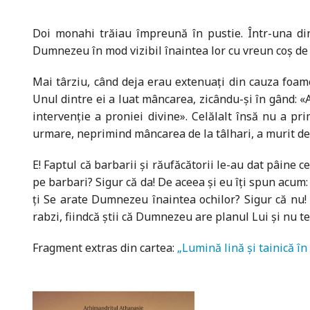
Doi monahi trăiau împreună în pustie. Într-una di
Dumnezeu în mod vizibil înaintea lor cu vreun coş d
Mai târziu, când deja erau extenuaţi din cauza foamei,
Unul dintre ei a luat mâncarea, zicându-şi în gând: «
intervenţie a proniei divine». Celălalt însă nu a p
urmare, neprimind mâncarea de la tâlhari, a murit de
E! Faptul că barbarii şi răufăcătorii le-au dat pâin
pe barbari? Sigur că da! De aceea şi eu îţi spun acum
ţi Se arate Dumnezeu înaintea ochilor? Sigur că nu!
rabzi, fiindcă ştii că Dumnezeu are planul Lui şi nu te 
Fragment extras din cartea:
„Lumină lină și tainică î