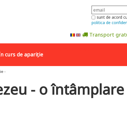
sunt de acord c
politica de confiden
Transport grat
Abonare la newsletter
În curs de apariție
ie -
zeu - o întâmplare