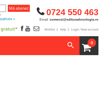
0724 550 463
u
țialitate »
Email:
comenzi@edituradoxologia.ro
 gratuit*
Wishlist
Help
Login / New account
0