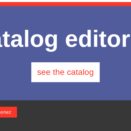
talog editor
see the catalog