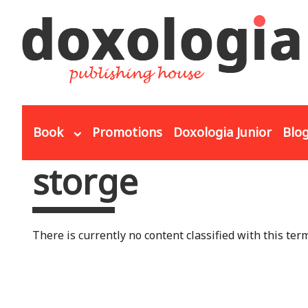
Skip to main content
Book
Promotions
Doxologia Junior
Blo
storge
You are here
There is currently no content classified with this term