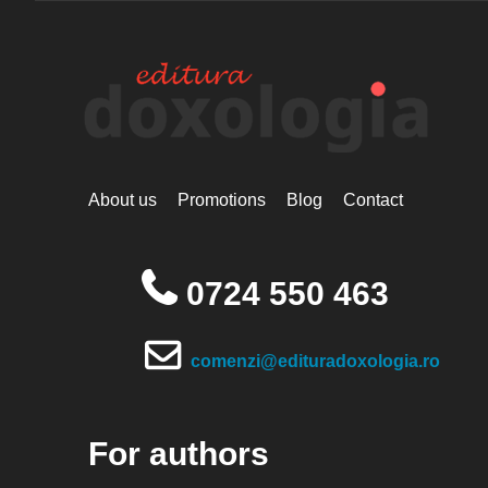
About us
Promotions
Blog
Contact
0724 550 463
comenzi@edituradoxologia.ro
For authors