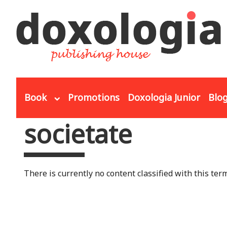
Skip to main content
Book
Promotions
Doxologia Junior
Blo
societate
You are here
There is currently no content classified with this term