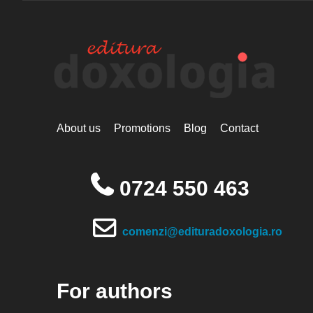
About us
Promotions
Blog
Contact
0724 550 463
comenzi@edituradoxologia.ro
For authors