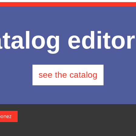
talog editor
see the catalog