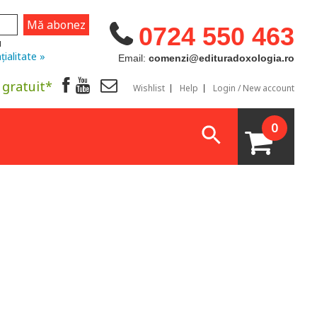
0724 550 463
u
țialitate »
Email:
comenzi@edituradoxologia.ro
 gratuit*
Wishlist
Help
Login / New account
0