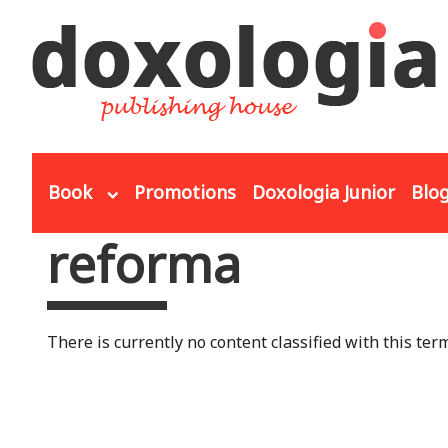
Skip to main content
Book
Promotions
Doxologia Junior
Blo
reforma
You are here
There is currently no content classified with this term