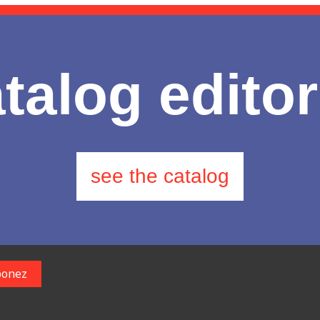
talog editor
see the catalog