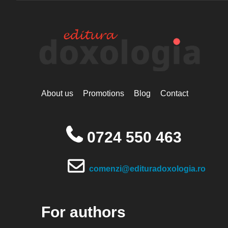
About us
Promotions
Blog
Contact
0724 550 463
comenzi@edituradoxologia.ro
For authors