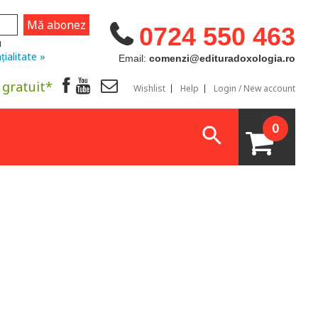
0724 550 463
u
țialitate »
Email:
comenzi@edituradoxologia.ro
 gratuit*
Wishlist
Help
Login / New account
0