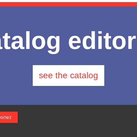
talog editor
see the catalog