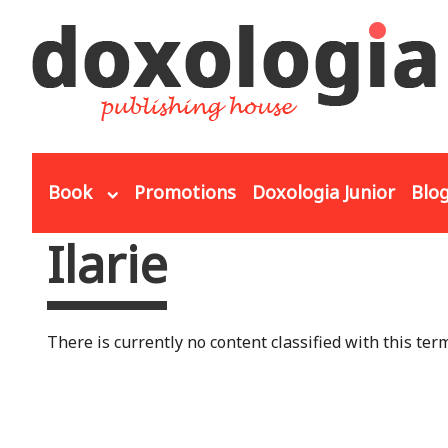
Skip to main content
Book
Promotions
Doxologia Junior
Blo
Ilarie
You are here
There is currently no content classified with this term