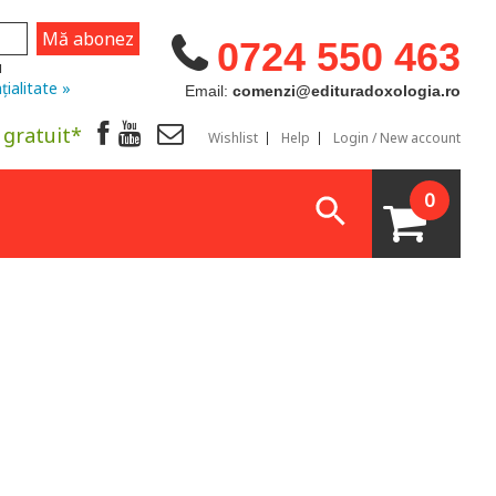
0724 550 463
u
țialitate »
Email:
comenzi@edituradoxologia.ro
 gratuit*
Wishlist
Help
Login / New account
0