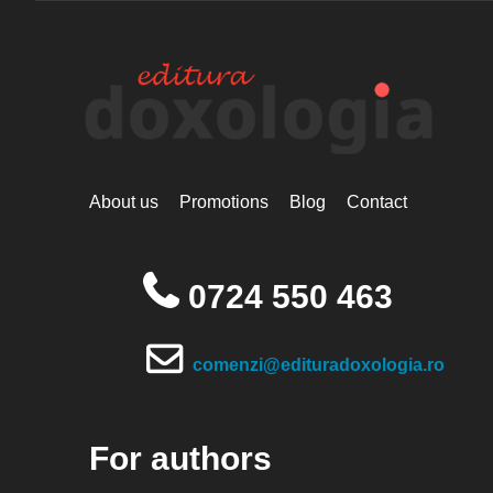
About us
Promotions
Blog
Contact
0724 550 463
comenzi@edituradoxologia.ro
For authors