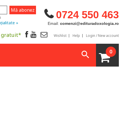
0724 550 463
u
țialitate »
Email:
comenzi@edituradoxologia.ro
 gratuit*
Wishlist
Help
Login / New account
0