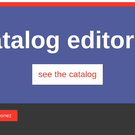
talog editor
see the catalog