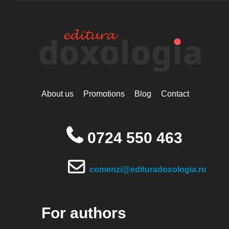
About us
Promotions
Blog
Contact
0724 550 463
comenzi@edituradoxologia.ro
For authors