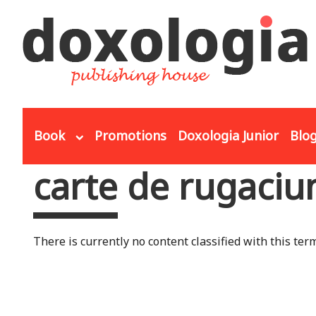
Skip to main content
Book
Promotions
Doxologia Junior
Blo
carte de rugaciu
You are here
There is currently no content classified with this term