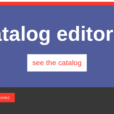
talog editor
see the catalog