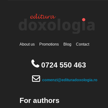
About us
Promotions
Blog
Contact
0724 550 463
comenzi@edituradoxologia.ro
For authors