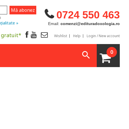
0724 550 463
u
țialitate »
Email:
comenzi@edituradoxologia.ro
 gratuit*
Wishlist
Help
Login / New account
0