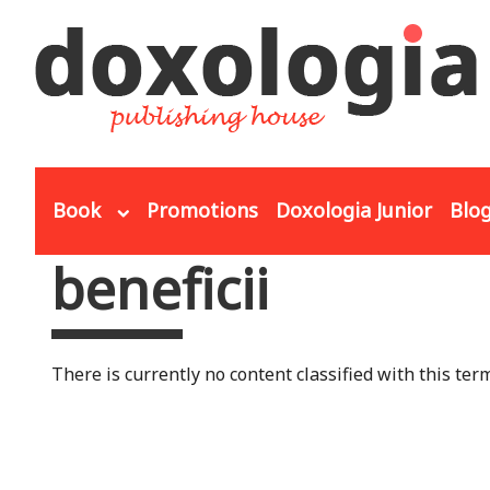
Skip to main content
Book
Promotions
Doxologia Junior
Blo
beneficii
You are here
There is currently no content classified with this term