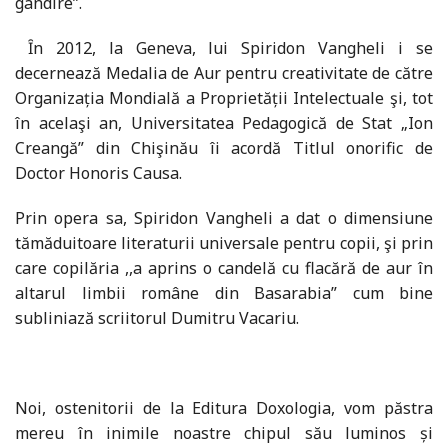
gândire”.
Ȋn 2012, la Geneva, lui Spiridon Vangheli i se
decernează Medalia de Aur pentru creativitate de către
Organizația Mondială a Proprietății Intelectuale şi, tot
în acelaşi an, Universitatea Pedagogică de Stat „Ion
Creangă” din Chişinău îi acordă Titlul onorific de
Doctor Honoris Causa.
Prin opera sa, Spiridon Vangheli a dat o dimensiune
tămăduitoare literaturii universale pentru copii, şi prin
care copilăria ,,a aprins o candelă cu flacără de aur în
altarul limbii române din Basarabia” cum bine
subliniază scriitorul Dumitru Vacariu.
Noi, ostenitorii de la Editura Doxologia, vom păstra
mereu în inimile noastre chipul său luminos și