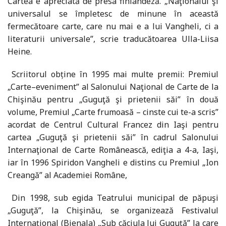
Cartea e apreciată de presa finlandeză. „Naţionalul şi
universalul se împletesc de minune în această
fermecătoare carte, care nu mai e a lui Vangheli, ci a
literaturii universale”, scrie traducătoarea Ulla-Liisa
Heine.
Scriitorul obține în 1995 mai multe premii: Premiul
„Carte–eveniment” al Salonului Naţional de Carte de la
Chişinău pentru „Guguţă şi prietenii săi” în două
volume, Premiul „Carte frumoasă – cinste cui te-a scris”
acordat de Centrul Cultural Francez din Iaşi pentru
cartea „Guguţă şi prietenii săi” în cadrul Salonului
Internaţional de Carte Românească, ediţia a 4-a, Iaşi,
iar în 1996 Spiridon Vangheli e distins cu Premiul „Ion
Creangă” al Academiei Române,
Din 1998, sub egida Teatrului municipal de păpuşi
„Guguţă”, la Chişinău, se organizează Festivalul
Internaţional (Bienala) „Sub căciula lui Guguţă” la care