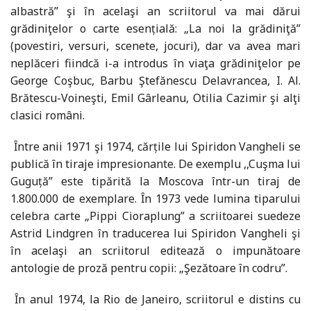
albastră” şi în acelaşi an scriitorul va mai dărui
grădiniţelor o carte esențială: „La noi la grădiniţă”
(povestiri, versuri, scenete, jocuri), dar va avea mari
neplăceri fiindcă i-a introdus în viaţa grădiniţelor pe
George Coşbuc, Barbu Ştefănescu Delavrancea, I. Al.
Brătescu-Voineşti, Emil Gârleanu, Otilia Cazimir şi alţi
clasici români.
Ȋntre anii 1971 şi 1974, cărțile lui Spiridon Vangheli se
publică în tiraje impresionante. De exemplu ,,Cuşma lui
Guguță” este tipărită la Moscova într-un tiraj de
1.800.000 de exemplare. Ȋn 1973 vede lumina tiparului
celebra carte „Pippi Cioraplung” a scriitoarei suedeze
Astrid Lindgren în traducerea lui Spiridon Vangheli şi
în acelaşi an scriitorul editează o impunătoare
antologie de proză pentru copii: „Şezătoare în codru”.
Ȋn anul 1974, la Rio de Janeiro, scriitorul e distins cu