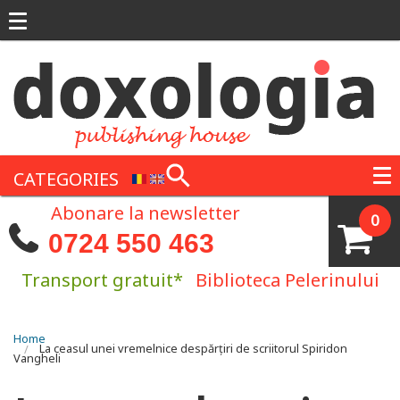
Skip to main content
CATEGORIES
Abonare la newsletter
0
0724 550 463
Transport gratuit*
Biblioteca Pelerinului
You are here
Home
La ceasul unei vremelnice despărțiri de scriitorul Spiridon
Vangheli