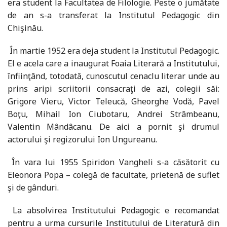
era student la Facultatea de Filologie. Peste o jumătate
de an s-a transferat la Institutul Pedagogic din
Chişinău.
În martie 1952 era deja student la Institutul Pedagogic.
El e acela care a inaugurat Foaia Literară a Institutului,
înfiinţând, totodată, cunoscutul cenaclu literar unde au
prins aripi scriitorii consacraţi de azi, colegii săi:
Grigore Vieru, Victor Teleucă, Gheorghe Vodă, Pavel
Boţu, Mihail Ion Ciubotaru, Andrei Strâmbeanu,
Valentin Mândâcanu. De aici a pornit şi drumul
actorului şi regizorului Ion Ungureanu.
În vara lui 1955 Spiridon Vangheli s-a căsătorit cu
Eleonora Popa – colegă de facultate, prietenă de suflet
şi de gânduri.
La absolvirea Institutului Pedagogic e recomandat
pentru a urma cursurile Institutului de Literatură din