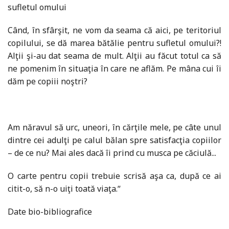
sufletul omului
Când, în sfârşit, ne vom da seama că aici, pe teritoriul
copilului, se dă marea bătălie pentru sufletul omului?!
Alţii şi-au dat seama de mult. Alţii au făcut totul ca să
ne pomenim în situaţia în care ne aflăm. Pe mâna cui îi
dăm pe copiii noştri?
Am năravul să urc, uneori, în cărţile mele, pe câte unul
dintre cei adulţi pe calul bălan spre satisfacţia copiilor
– de ce nu? Mai ales dacă îi prind cu musca pe căciulă...
O carte pentru copii trebuie scrisă aşa ca, după ce ai
citit-o, să n-o uiţi toată viaţa.ˮ
Date bio-bibliografice