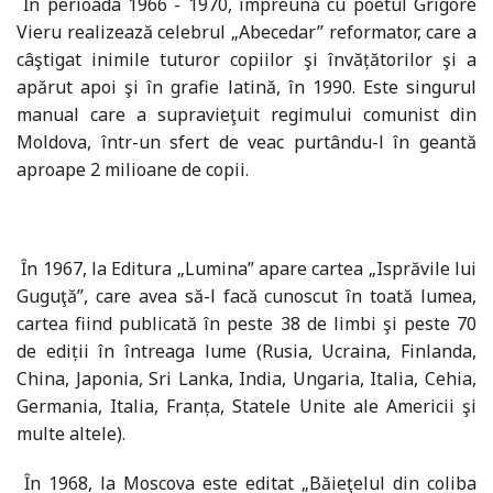
Ȋn perioada 1966 - 1970, împreună cu poetul Grigore
Vieru realizează celebrul „Abecedar” reformator, care a
câştigat inimile tuturor copiilor şi învățătorilor şi a
apărut apoi şi în grafie latină, în 1990. Este singurul
manual care a supravieţuit regimului comunist din
Moldova, într-un sfert de veac purtându-l în geantă
aproape 2 milioane de copii.
Ȋn 1967, la Editura „Lumina” apare cartea „Isprăvile lui
Guguţă”, care avea să-l facă cunoscut în toată lumea,
cartea fiind publicată în peste 38 de limbi şi peste 70
de ediții în întreaga lume (Rusia, Ucraina, Finlanda,
China, Japonia, Sri Lanka, India, Ungaria, Italia, Cehia,
Germania, Italia, Franța, Statele Unite ale Americii şi
multe altele).
Ȋn 1968, la Moscova este editat „Băieţelul din coliba