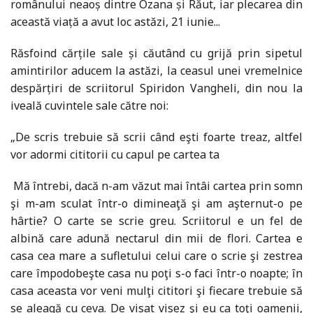
românului neaoș dintre Ozana și Răut, iar plecarea din
această viață a avut loc astăzi, 21 iunie...
Răsfoind cărțile sale și căutând cu grijă prin sipetul
amintirilor aducem la astăzi, la ceasul unei vremelnice
despărțiri de scriitorul Spiridon Vangheli, din nou la
iveală cuvintele sale către noi:
„De scris trebuie să scrii când eşti foarte treaz, altfel
vor adormi cititorii cu capul pe cartea ta
Mă întrebi, dacă n-am văzut mai întâi cartea prin somn
şi m-am sculat într-o dimineaţă şi am aşternut-o pe
hârtie? O carte se scrie greu. Scriitorul e un fel de
albină care adună nectarul din mii de flori. Cartea e
casa cea mare a sufletului celui care o scrie şi zestrea
care împodobeşte casa nu poţi s-o faci într-o noapte; în
casa aceasta vor veni mulţi cititori şi fiecare trebuie să
se aleagă cu ceva. De visat visez şi eu ca toţi oamenii,