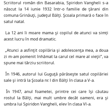
Scriitorul român din Basarabia, Spiridon Vangheli s-a
născut la 14 iunie 1932 într-o familie de ţărani din
comuna Grinăuţi, judeţul Bălţi. Şcoala primară o face în
satul natal.
La 12 ani îi moare mama şi copilul de atunci va simți
acest lucru în mod dramatic.
„Atunci a asfinţit copilăria şi adolescenţa mea, a doua
zi m-am pomenit înhămat la carul cel mare al vieţii”, va
spune mai târziu scriitorul.
În 1946, autorul lui Guguţă părăseşte satul copilăriei
sale şi intră la Şcoala nr. l din Bălţi în clasa a V-a.
Ȋn 1947, anul foametei, printre cei care îşi căutau
rostul la Bălţi, mai mult umbre decât oameni, era şi
umbra lui Spiridon Vangheli, elev în clasa Vl-a.