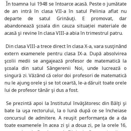
În toamna lui 1948 se întoarce acasă. Peste o jumătate
de an intră în clasa VII-a în satul Pelinia aflat nu
departe de satul Grinăuţi. E promovat, dar
abandonează şcoala din cauza situației materiale de
acasă şi revine în clasa VIII-a abia în trimestrul patru.
Din clasa VIII-a trece direct în clasa X-a, vara susţinând
extern examenele pentru clasa IX-a. După absolvirea
şcolii medii se angajează profesor de matematică la
şcoala din satul Sângerenii Noi, unde lucrează o
singură zi. Văzând că celor doi profesori de matematică
nu le ajung orele şi se tot ceartă, le-a dăruit toate orele
lui de profesor tânăr şi dus a fost.
Se prezintă apoi la Institutul învăţătoresc din Bălţi şi
bate la uşa rectorului, la o lună după ce se încheiase
concursul de admitere. A reuşit performanța de a da
toate examenele în acea zi şi a doua zi, pe la orele 16,