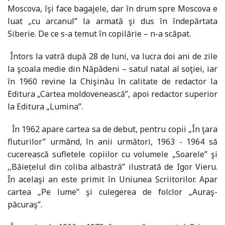
Moscova, îşi face bagajele, dar în drum spre Moscova e
luat „cu arcanul” la armată şi dus în îndepărtata
Siberie. De ce s-a temut în copilărie – n-a scăpat.
Întors la vatră după 28 de luni, va lucra doi ani de zile
la şcoala medie din Năpădeni – satul natal al soţiei, iar
în 1960 revine la Chişinău în calitate de redactor la
Editura „Cartea moldovenească”, apoi redactor superior
la Editura „Lumina”.
Ȋn 1962 apare cartea sa de debut, pentru copii „În ţara
fluturilor” urmând, în anii următori, 1963 - 1964 să
cucerească sufletele copiilor cu volumele „Soarele” şi
,,Băiețelul din coliba albastră” ilustrată de Igor Vieru.
Ȋn acelaşi an este primit în Uniunea Scriitorilor. Apar
cartea „Pe lume” şi culegerea de folclor „Auraş-
păcuraş”.