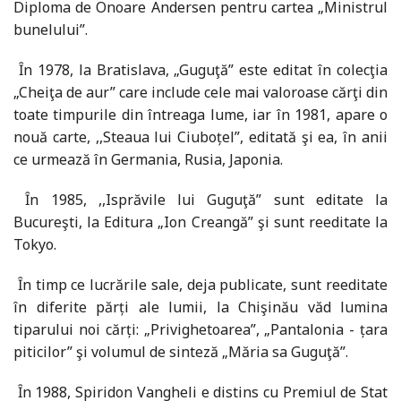
Diploma de Onoare Andersen pentru cartea „Ministrul
bunelului”.
Ȋn 1978, la Bratislava, „Guguţă” este editat în colecţia
„Cheiţa de aur” care include cele mai valoroase cărţi din
toate timpurile din întreaga lume, iar în 1981, apare o
nouă carte, ,,Steaua lui Ciuboțel”, editată şi ea, în anii
ce urmează în Germania, Rusia, Japonia.
Ȋn 1985, ,,Isprăvile lui Guguţă” sunt editate la
Bucureşti, la Editura „Ion Creangă” şi sunt reeditate la
Tokyo.
Ȋn timp ce lucrările sale, deja publicate, sunt reeditate
în diferite părți ale lumii, la Chişinău văd lumina
tiparului noi cărți: „Privighetoarea”, „Pantalonia - țara
piticilor” şi volumul de sinteză „Măria sa Guguţă”.
Ȋn 1988, Spiridon Vangheli e distins cu Premiul de Stat