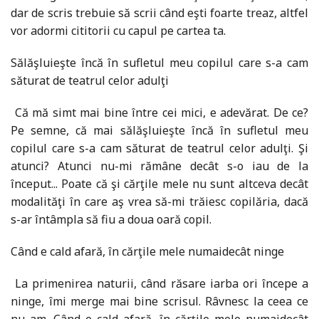
dar de scris trebuie să scrii când eşti foarte treaz, altfel
vor adormi cititorii cu capul pe cartea ta.
Sălăşluieşte încă în sufletul meu copilul care s-a cam
săturat de teatrul celor adulţi
Că mă simt mai bine între cei mici, e adevărat. De ce?
Pe semne, că mai sălăşluieşte încă în sufletul meu
copilul care s-a cam săturat de teatrul celor adulţi. Şi
atunci? Atunci nu-mi rămâne decât s-o iau de la
început... Poate că şi cărţile mele nu sunt altceva decât
modalităţi în care aş vrea să-mi trăiesc copilăria, dacă
s-ar întâmpla să fiu a doua oară copil.
Când e cald afară, în cărţile mele numaidecât ninge
La primenirea naturii, când răsare iarba ori începe a
ninge, îmi merge mai bine scrisul. Râvnesc la ceea ce
nu am. Când e cald afară, în cărţile mele numaidecât