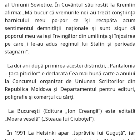
al Uniunii Sovietice. Ȋn Cuvântul său rostit la Kremlin
afirma: „Mă bucur că vremurile noi au trezit conştiinţa
harnicului meu po-por ce îşi recapătă acum
sentimentul demnităţii naţionale şi sunt sigur că
poporul meu va ieşi învingător din umilinţa şi înjosirea
pe care i le-au adus regimul lui Stalin şi perioada
stagnării”.
La doi ani după primirea acestei distincții, „Pantalonia
– ţara piticilor” e declarată Cea mai bună carte a anului
la Concursul organizat de Uniunea Scriitorilor din
Republica Moldova şi Departamentul pentru edituri,
poligrafie şi comerţul cu cărţi.
La Bucureşti (Editura „Ion Creangă”) este editată
„Moara veselă” („Steaua lui Ciuboţel”).
Ȋn 1991 La Helsinki apar „Isprăvile lui Guguţă”, iar