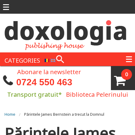
Skip to main content
CATEGORIES
Abonare la newsletter
0
0724 550 463
Transport gratuit*
Biblioteca Pelerinului
You are here
Home
Părintele James Bernstein a trecut la Domnul
Părintele James