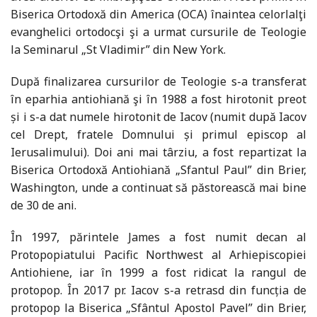
Biserica Ortodoxă din America (OCA) înaintea celorlalţi
evanghelici ortodocşi şi a urmat cursurile de Teologie
la Seminarul „St Vladimir” din New York.
După finalizarea cursurilor de Teologie s-a transferat
în eparhia antiohiană şi în 1988 a fost hirotonit preot
și i s-a dat numele hirotonit de Iacov (numit după Iacov
cel Drept, fratele Domnului și primul episcop al
Ierusalimului). Doi ani mai târziu, a fost repartizat la
Biserica Ortodoxă Antiohiană „Sfantul Paul” din Brier,
Washington, unde a continuat să păstorească mai bine
de 30 de ani.
În 1997, părintele James a fost numit decan al
Protopopiatului Pacific Northwest al Arhiepiscopiei
Antiohiene, iar în 1999 a fost ridicat la rangul de
protopop. În 2017 pr. Iacov s-a retrasd din funcția de
protopop la Biserica „Sfântul Apostol Pavel” din Brier,