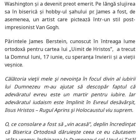
Washington și a devenit preot emerit. Pe lângă slujirea
sa în biserică și hobby-ul șahului pr. James a fost, de
asemenea, un artist care pictează într-un stil post-
impresionist Van Gogh.
Părintele James Berstein, cunoscut în întreaga lume
ortodoxă pentru cartea lui „Uimit de Hristos”, a trecut
la Domnul luni, 17 iunie, cu speranța învierii și a vieții
veșnice.
Călătoria vieţii mele şi nevoinţa în focul divin al iubirii
lui Dumnezeu m-au ajutat să descopăr faptul că
adevăratul evreu este un martir pentru iubire. Iar
adevăratul iudaism este împlinit în Evreul desăvârşit,
Iisus Hristos – Rugul Aprins şi Holocaustul viu suprem.
O, ce consolare a fost să „vin acasă”, deplin încredinţat
că Biserica Ortodoxă dăruieşte ceea ce eu căutasem
atâta vreme: închinarea la Dumnezeul cel Unul şi Tatăl